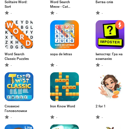
Solitaire Word:
Word Search
Битва слів
Sort
Meow - Cat
Puzzle
-
-
-
Word Search
sopa de letras
Імпостер: Гра на
Classic Puzzles
компанію
-
-
-
Словесні
Iron Know Word
2 for 1
Головоломки
-
-
-