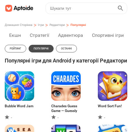
>
>
>
Домашня Сторінка
Ігри
Редактори
Популярні
Екшн
Стратегії
Адвентюра
Спортивні ігри
РЕЙТИНГ
ПОПУЛЯРНІ
ОСТАННІ
Популярні ігри для Android у категорії Редактори
Bubble Word Jam
Charades Guess
Word Sort Fun!
Game — Guessly
-
-
-