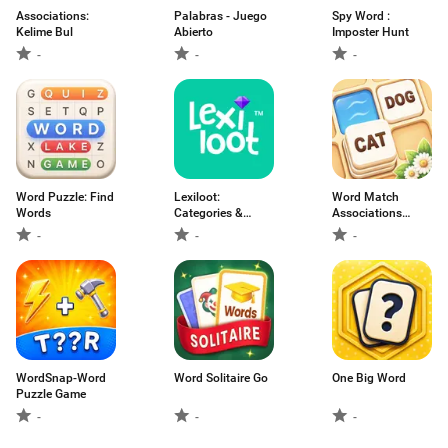
Associations:
Palabras - Juego
Spy Word :
Kelime Bul
Abierto
Imposter Hunt
-
-
-
Word Puzzle: Find
Lexiloot:
Word Match
Words
Categories &
Associations
Words
Puzzle
-
-
-
WordSnap-Word
Word Solitaire Go
One Big Word
Puzzle Game
-
-
-