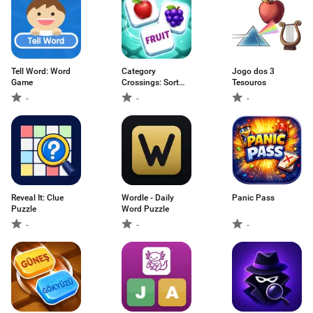
Tell Word: Word
Category
Jogo dos 3
Game
Crossings: Sort
Tesouros
words
-
-
-
Reveal It: Clue
Wordle - Daily
Panic Pass
Puzzle
Word Puzzle
-
-
-