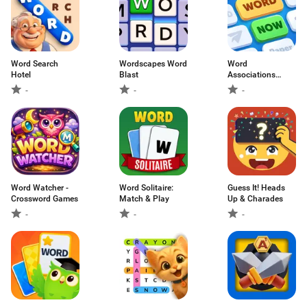
Word Search
Wordscapes Word
Word
Hotel
Blast
Associations
Now!
-
-
-
Word Watcher -
Word Solitaire:
Guess It! Heads
Crossword Games
Match & Play
Up & Charades
-
-
-