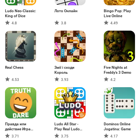
Ludo Neo-Classic:
Лото Онлайн
Bingo Pop: Play
King of Dice
Live Online
4.8
3.8
4.49
Real Chess
Змії і сходи
Five Nights at
Король
Freddy's 3 Demo
4.53
3.93
4.2
Правда или
Ludo All Star -
Dominos Online
действие Игра
Play Real Ludo
Jogatina: Game
18,21
Game & Board
3.71
3.75
4.17
Game