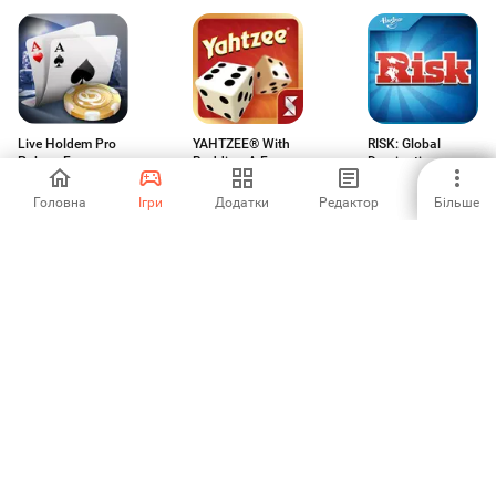
Live Holdem Pro
YAHTZEE® With
RISK: Global
Poker - Free
Buddies: A Fun
Domination
Casino Games
Dice Game for
4.24
4.16
3.56
Friends
Головна
Ігри
Додатки
Редактор
Більше
Landlord
lichess (legacy)
Basketball Shot
Tycoon:Володій
світом
4.68
4.95
3.83