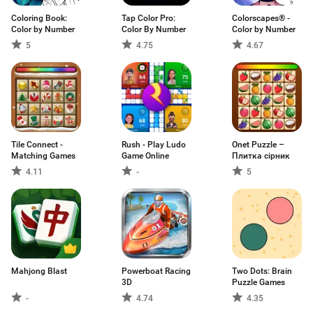
Coloring Book:
Tap Color Pro:
Colorscapes® -
Color by Number
Color By Number
Color by Number
5
4.75
4.67
Tile Connect -
Rush - Play Ludo
Onet Puzzle –
Matching Games
Game Online
Плитка сірник
4.11
-
5
Mahjong Blast
Powerboat Racing
Two Dots: Brain
3D
Puzzle Games
-
4.74
4.35