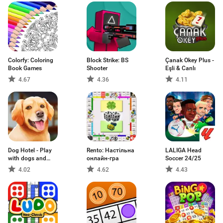
Colorfy: Coloring
Block Strike: BS
Çanak Okey Plus -
Book Games
Shooter
Eşli & Canlı
4.67
4.36
4.11
Dog Hotel - Play
Rento: Настільна
LALIGA Head
with dogs and
онлайн-гра
Soccer 24/25
manage the
4.02
4.62
4.43
kennels