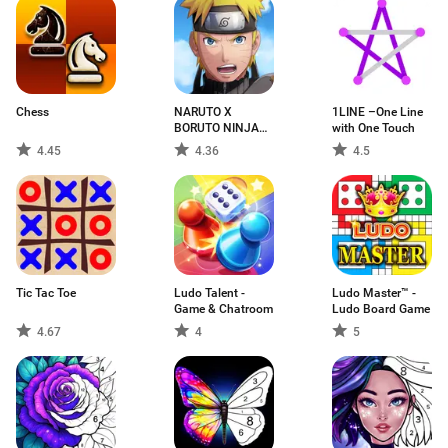
Chess
NARUTO X
1LINE –One Line
BORUTO NINJA
with One Touch
VOLTAGE
4.45
4.36
4.5
Tic Tac Toe
Ludo Talent -
Ludo Master™ -
Game & Chatroom
Ludo Board Game
4.67
4
5