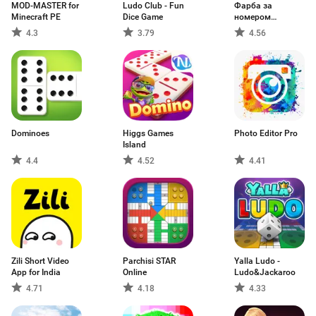
MOD-MASTER for
Ludo Club - Fun
Фарба за
Minecraft PE
Dice Game
номером
розмальовки
4.3
3.79
4.56
Dominoes
Higgs Games
Photo Editor Pro
Island
4.4
4.52
4.41
Zili Short Video
Parchisi STAR
Yalla Ludo -
App for India
Online
Ludo&Jackaroo
4.71
4.18
4.33