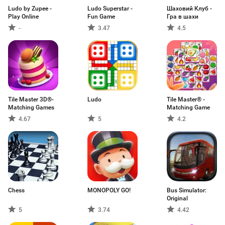
Ludo by Zupee -
Ludo Superstar -
Шаховий Клуб -
Play Online
Fun Game
Гра в шахи
-
3.47
4.5
Tile Master 3D®-
Ludo
Tile Master® -
Matching Games
Matching Game
4.67
5
4.2
Chess
MONOPOLY GO!
Bus Simulator:
Original
5
3.74
4.42