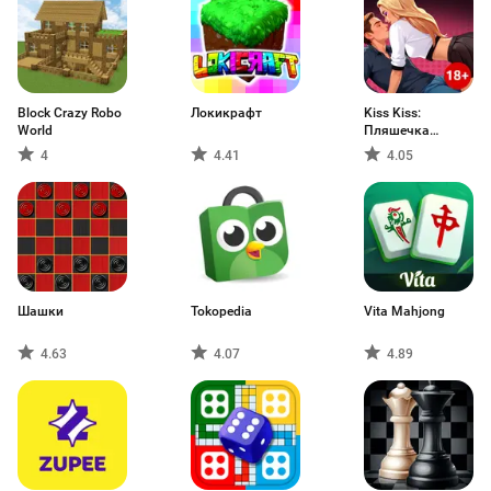
Block Crazy Robo
Локикрафт
Kiss Kiss:
World
Пляшечка
Знайомства
4
4.41
4.05
Шашки
Tokopedia
Vita Mahjong
4.63
4.07
4.89