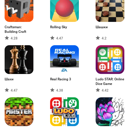
Craftsman:
Rolling Sky
Шашки
Building Craft
4.28
4.47
4.2
Шахи
Real Racing 3
Ludo STAR: Online
Dice Game
4.47
4.38
4.42