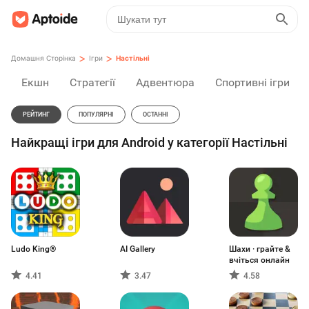
>
>
Домашня Сторінка
Ігри
Настільні
Екшн
Стратегії
Адвентюра
Спортивні ігри
РЕЙТИНГ
ПОПУЛЯРНІ
ОСТАННІ
Найкращі ігри для Android у категорії Настільні
Ludo King®
AI Gallery
Шахи · грайте &
вчіться онлайн
4.41
3.47
4.58