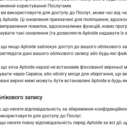
пинення користування Послугами.
 ви використовуєте для доступу до Послуг, може час від 
 Aptoide. Ці оновлення призначені для поліпшення, вдоск
виправлення помилок, вдосконалених функцій, нових прог
мувати такі оновлення (та дозволяєте Aptoide надавати їх
, що якщо Aptoide заблокує доступ до вашого облікового з
еглядати дані вашого облікового запису або будь-які файл
що хоча Aptoide наразі не встановив фіксованої верхньої ме
вати через Сервіси, або обсягу місця для зберігання, що 
овані верхні межі можуть бути встановлені Aptoide в будь-я
блікового запису
, що несете відповідальність за збереження конфіденційнос
використовуєте для доступу до Послуг.
 що несете повну відповідальність перед Aptoide за всі дії