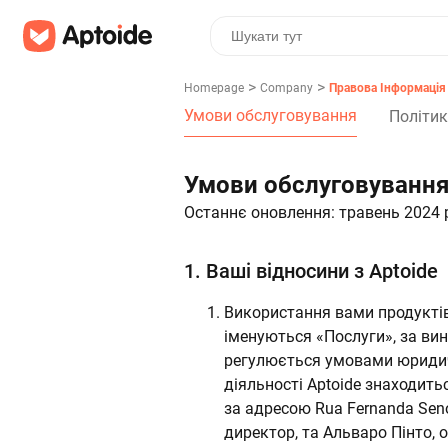
>
>
Homepage
Company
Правова Інформація
Умови обслуговування
Політик
Умови обслуговуванн
Останнє оновлення: травень 2024 
1.
Ваші відносини з Aptoide
Використання вами продуктів,
іменуються «Послуги», за вин
регулюється умовами юридично
діяльності Aptoide знаходитьс
за адресою Rua Fernanda Seno
директор, та Альваро Пінто, 