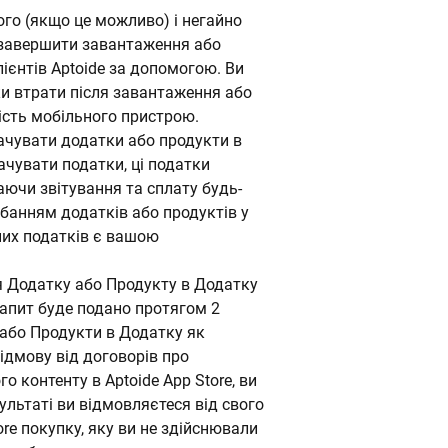
го (якщо це можливо) і негайно
 завершити завантаження або
ієнтів Aptoide за допомогою. Ви
ки втрати після завантаження або
ість мобільного пристрою.
лачувати додатки або продукти в
ачувати податки, ці податки
аючи звітування та сплату будь-
дбанням додатків або продуктів у
нних податків є вашою
ня Додатку або Продукту в Додатку
запит буде подано протягом 2
 або Продукти в Додатку як
ідмову від договорів про
 контенту в Aptoide App Store, ви
ультаті ви відмовляєтеся від свого
re покупку, яку ви не здійснювали