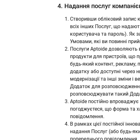
4.
Надання послуг компаніє
Створивши обліковий запис к
всіх інших Послуг, що надают
користувача та пароль). Як 
Умовами, які ви повинні при
Послуги Aptoide дозволяють 
продукти для пристроїв, що 
будь-який контент, рекламу, п
додатку або доступні через н
модернізації та інші зміни і 
Додаток для розповсюдження
розповсюджувати такий Дод
Aptoide постійно впроваджує 
погоджуєтеся, що форма та ха
повідомлення.
В рамках цієї постійної інно
надання Послуг (або будь-як
попереднього повідомлення. 