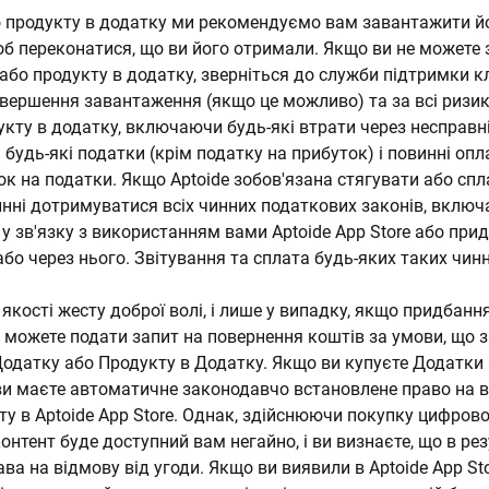
 продукту в додатку ми рекомендуємо вам завантажити йо
об переконатися, що ви його отримали. Якщо ви не можете
бо продукту в додатку, зверніться до служби підтримки кл
завершення завантаження (якщо це можливо) та за всі ризи
укту в додатку, включаючи будь-які втрати через несправн
а будь-які податки (крім податку на прибуток) і повинні оп
к на податки. Якщо Aptoide зобов'язана стягувати або спл
винні дотримуватися всіх чинних податкових законів, включ
у зв'язку з використанням вами Aptoide App Store або при
 або через нього. Звітування та сплата будь-яких таких чи
якості жесту доброї волі, і лише у випадку, якщо придбан
и можете подати запит на повернення коштів за умови, що 
одатку або Продукту в Додатку. Якщо ви купуєте Додатки
 ви маєте автоматичне законодавчо встановлене право на в
 в Aptoide App Store. Однак, здійснюючи покупку цифрового
нтент буде доступний вам негайно, і ви визнаєте, що в рез
а на відмову від угоди. Якщо ви виявили в Aptoide App Sto