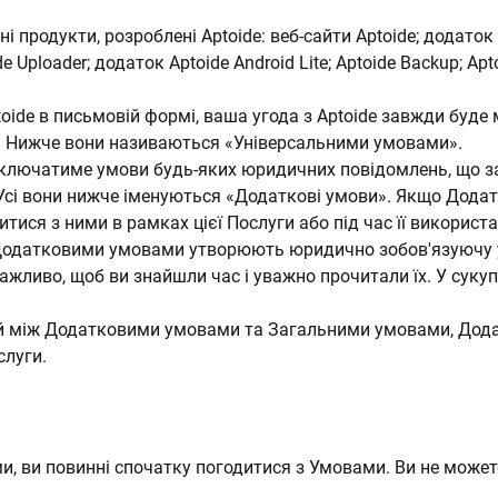
 продукти, розроблені Aptoide: веб-сайти Aptoide; додаток 
de Uploader; додаток Aptoide Android Lite; Aptoide Backup; Apt
oide в письмовій формі, ваша угода з Aptoide завжди буде м
і. Нижче вони називаються «Універсальними умовами».
включатиме умови будь-яких юридичних повідомлень, що з
Усі вони нижче іменуються «Додаткові умови». Якщо Дода
тися з ними в рамках цієї Послуги або під час її використа
 Додатковими умовами утворюють юридично зобов'язуючу у
жливо, щоб ви знайшли час і уважно прочитали їх. У сукуп
тей між Додатковими умовами та Загальними умовами, Дод
слуги.
, ви повинні спочатку погодитися з Умовами. Ви не може