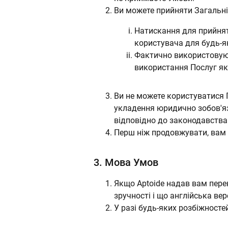
Ви можете прийняти Загальні 
Натискання для прийнят
користувача для будь-як
Фактично використовуюч
використання Послуг як
Ви не можете користуватися П
укладення юридично зобов'язу
відповідно до законодавства 
Перш ніж продовжувати, вам 
3.
Мова Умов
Якщо Aptoide надав вам пере
зручності і що англійська вер
У разі будь-яких розбіжносте