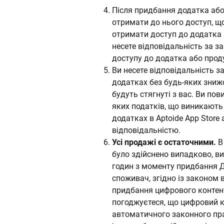
Після придбання додатка або
отримати до нього доступ, щ
отримати доступ до додатка а
несете відповідальність за 
доступу до додатка або прод
Ви несете відповідальність з
додатках без будь-яких знижо
будуть стягнуті з вас. Ви по
яких податків, що виникають 
додатках в Aptoide App Store
відповідальністю.
Усі продажі є остаточними.
В 
було здійснено випадково, в
годин з моменту придбання Д
споживач, згідно із законом
придбання цифрового контенту
погоджуєтеся, що цифровий ко
автоматичного законного прав