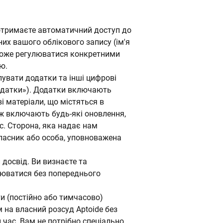
 отримаєте автоматичний доступ до
них вашого облікового запису (ім'я
 може регулюватися конкретними
ю.
увати додатки та інші цифрові
Додатки»). Додатки включають
ві матеріали, що містяться в
ож включають будь-які оновлення,
ас. Сторона, яка надає нам
ласник або особа, уповноважена
досвід. Ви визнаєте та
інюватися без попереднього
ти (постійно або тимчасово)
 на власний розсуд Aptoide без
час. Вам не потрібно спеціально