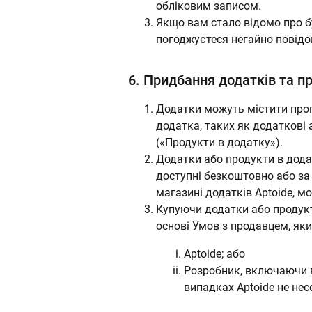
обліковим записом.
Якщо вам стало відомо про б
погоджуєтеся негайно повідо
6.
Придбання додатків та пр
Додатки можуть містити проп
додатка, таких як додаткові 
(«Продукти в додатку»).
Додатки або продукти в додат
доступні безкоштовно або за 
магазині додатків Aptoide, м
Купуючи додатки або продукти
основі Умов з продавцем, як
Aptoide; або
Розробник, включаючи ви
випадках Aptoide не нес