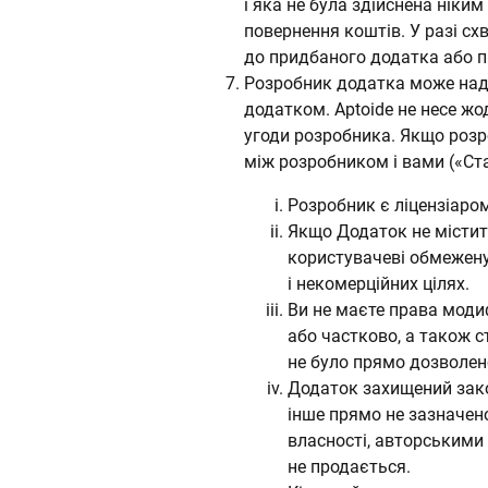
і яка не була здійснена ніки
повернення коштів. У разі сх
до придбаного додатка або п
Розробник додатка може нада
додатком. Aptoide не несе ж
угоди розробника. Якщо розро
між розробником і вами («Ста
Розробник є ліцензіаро
Якщо Додаток не містить
користувачеві обмежену
і некомерційних цілях.
Ви не маєте права моди
або частково, а також с
не було прямо дозволен
Додаток захищений зако
інше прямо не зазначено
власності, авторськими 
не продається.