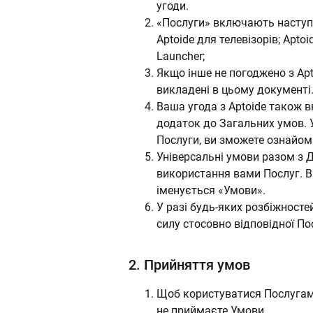
угоди.
«Послуги» включають наступні
Aptoide для телевізорів; Aptoi
Launcher;
Якщо інше не погоджено з Apt
викладені в цьому документ
Ваша угода з Aptoide також 
додаток до Загальних умов. 
Послуги, ви зможете ознайоми
Універсальні умови разом з
використання вами Послуг. Ва
іменується «Умови».
У разі будь-яких розбіжнос
силу стосовно відповідної По
2.
Прийняття умов
Щоб користуватися Послугами
не приймаєте Умови.