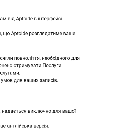
м від Aptoide в інтерфейсі
, що Aptoide розглядатиме ваше
сягли повноліття, необхідного для
ронено отримувати Послуги
ослугами.
 умов для ваших записів.
ад надається виключно для вашої
ає англійська версія.