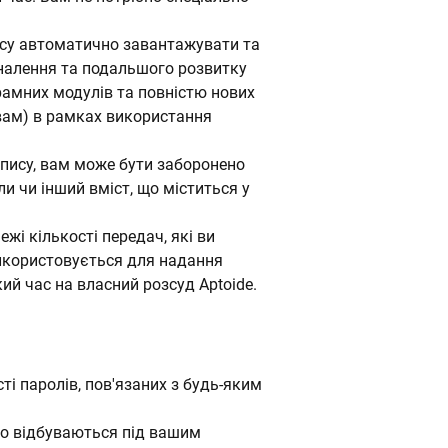
часу автоматично завантажувати та
оналення та подальшого розвитку
рамних модулів та повністю нових
 вам) в рамках використання
апису, вам може бути заборонено
и чи інший вміст, що міститься у
жі кількості передач, які ви
використовується для надання
кий час на власний розсуд Aptoide.
ті паролів, пов'язаних з будь-яким
, що відбуваються під вашим