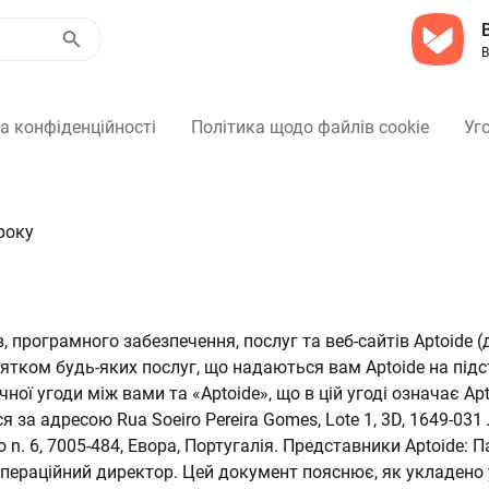
В
а конфіденційності
Політика щодо файлів cookie
Уг
я
року
 програмного забезпечення, послуг та веб-сайтів Aptoide 
ятком будь-яких послуг, що надаються вам Aptoide на підс
ї угоди між вами та «Aptoide», що в цій угоді означає Apto
я за адресою Rua Soeiro Pereira Gomes, Lote 1, 3D, 1649-031
 n. 6, 7005-484, Евора, Португалія. Представники Aptoide: 
операційний директор. Цей документ пояснює, як укладено у