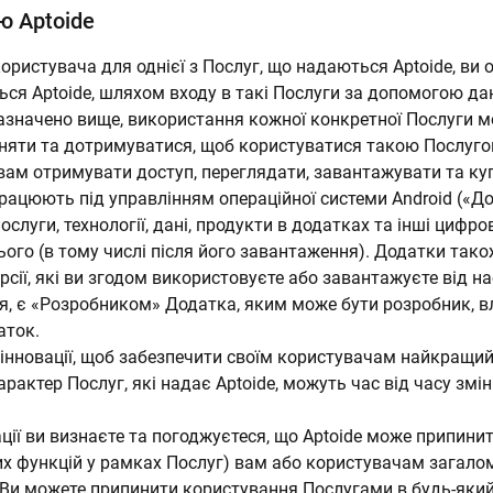
ю Aptoide
ористувача для однієї з Послуг, що надаються Aptoide, ви
ься Aptoide, шляхом входу в такі Послуги за допомогою да
зазначено вище, використання кожної конкретної Послуги
йняти та дотримуватися, щоб користуватися такою Послуго
вам отримувати доступ, переглядати, завантажувати та куп
працюють під управлінням операційної системи Android («
ослуги, технології, дані, продукти в додатках та інші цифро
ього (в тому числі після його завантаження). Додатки так
версії, які ви згодом використовуєте або завантажуєте від н
, є «Розробником» Додатка, яким може бути розробник, в
аток.
інновації, щоб забезпечити своїм користувачам найкращий 
рактер Послуг, які надає Aptoide, можуть час від часу зм
вації ви визнаєте та погоджуєтеся, що Aptoide може припини
их функцій у рамках Послуг) вам або користувачам загалом
Ви можете припинити користування Послугами в будь-який 