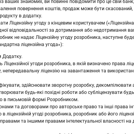
м із ваших знайомих, ви повинні повідомити про це свій бан
валення повернення коштів, продаж може бути скасований, 
родукту в додатку.
ти Ліцензійну угоду з кінцевим користувачем («Ліцензійна
одної відповідальності за дотримання або недотримання ва
бник не надає Ліцензійну угоду розробника, наступне буде
ндартна ліцензійна угода»):
м Додатку.
 Ліцензійної угоди розробника, в якій визначено права ліц
, непередавальну ліцензію на завантаження та використа
фікувати, здійснювати зворотну розробку, декомпілювати
творювати будь-які похідні роботи або субліцензувати будь
о в письмовій формі Розробником.
нами та договорами про авторське право та інші права ін
 в ліцензійній угоді розробника, розробник або його ліцен
правами та іншими правами інтелектуальної власності на д