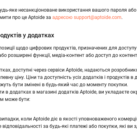
удь-яке несанкціоноване використання вашого пароля або 
мити про це Aptoide за
адресою
support@aptoide.com
.
одуктів у додатках
озиції щодо цифрових продуктів, призначених для доступу
або розширені функції, медіа-контент або доступ до контен
ках, доступні через сервіси Aptoide, надаються розробник
певну ціну. Ціни та доступність усіх додатків і продуктів 
ожуть бути змінені в будь-який час до моменту покупки.
 в додатках в магазині додатків Aptoide, ви укладаєте ок
им може бути:
падки, коли Aptoide діє в якості уповноваженого комерцій
е відповідальності за будь-які платежі або покупки, які ви