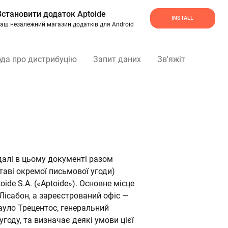
Встановити додаток Aptoide
INSTALL
аш незалежний магазин додатків для Android
ода про дистрибуцію
Запит даних
Зв'яжіться з нами
(далі в цьому документі разом
таві окремої письмової угоди)
ide S.A. («Aptoide»). Основне місце
 Лісабон, а зареєстрований офіс —
Пауло Трецентос, генеральний
году, та визначає деякі умови цієї