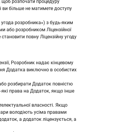
к, щоб розпочати процедуру
і ви більше не матимете доступу
 угода розробника») з будь-яким
ми або розробником Ліцензійної
 становити повну Ліцензійну угоду
ензії, Розробник надає кінцевому
ння Додатка виключно в особистих
 або розбирати Додаток повністю
-які права на Додаток, якщо інше
телектуальної власності. Якщо
зіари володіють усіма правами
одаток, а додаток ліцензується, а