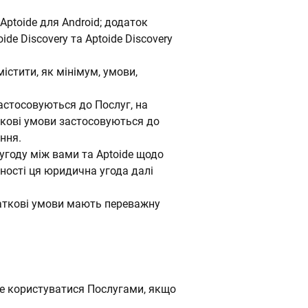
Aptoide для Android; додаток
oide Discovery та Aptoide Discovery
істити, як мінімум, умови,
астосовуються до Послуг, на
ткові умови застосовуються до
ння.
году між вами та Aptoide щодо
ності ця юридична угода далі
аткові умови мають переважну
те користуватися Послугами, якщо