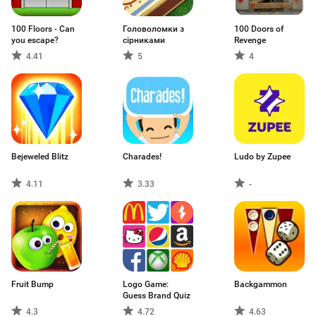
100 Floors - Can
Головоломки з
100 Doors of
you escape?
сірниками
Revenge
4.41
5
4
Bejeweled Blitz
Charades!
Ludo by Zupee
4.11
3.33
-
Fruit Bump
Logo Game:
Backgammon
Guess Brand Quiz
4.3
4.72
4.63