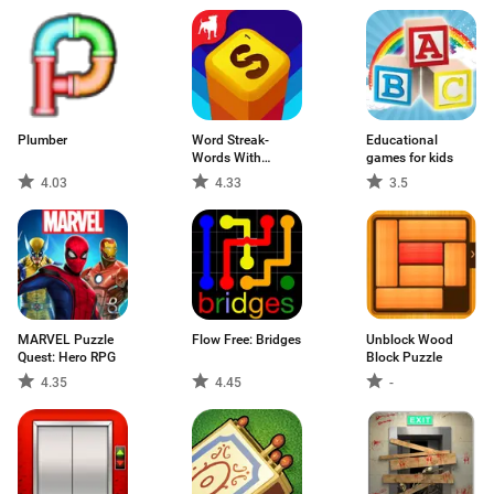
Plumber
Word Streak-
Educational
Words With
games for kids
Friends
4.03
4.33
3.5
MARVEL Puzzle
Flow Free: Bridges
Unblock Wood
Quest: Hero RPG
Block Puzzle
4.35
4.45
-