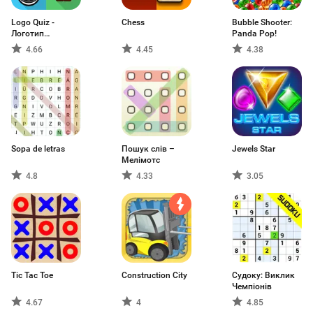
Logo Quiz -
Chess
Bubble Shooter:
Логотип
Panda Pop!
Вікторина
4.66
4.45
4.38
Sopa de letras
Пошук слів –
Jewels Star
Мелімотс
4.8
4.33
3.05
Tic Tac Toe
Construction City
Судоку: Виклик
Чемпіонів
4.67
4
4.85