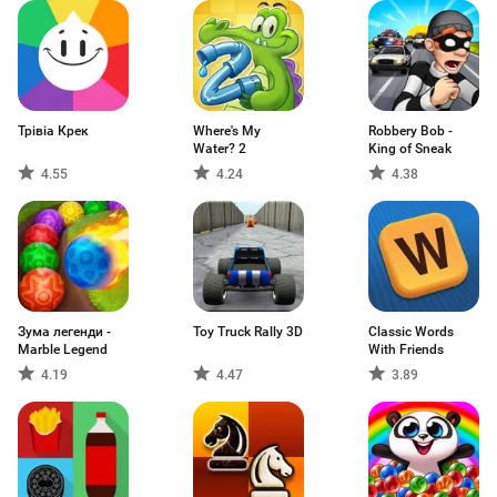
Трівіа Крек
Where's My
Robbery Bob -
Water? 2
King of Sneak
4.55
4.24
4.38
Зума легенди -
Toy Truck Rally 3D
Classic Words
Marble Legend
With Friends
4.19
4.47
3.89