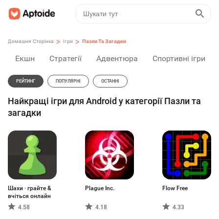
>
>
Домашня Сторінка
Ігри
Пазли Та Загадки
Екшн
Стратегії
Адвентюра
Спортивні ігри
РЕЙТИНГ
ПОПУЛЯРНІ
ОСТАННІ
Найкращі ігри для Android у категорії Пазли та
загадки
Шахи · грайте &
Plague Inc.
Flow Free
вчіться онлайн
4.58
4.18
4.33