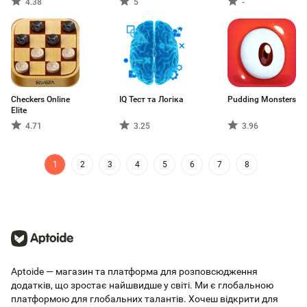
4.38
5
-
Checkers Online
IQ Тест та Логіка
Pudding Monsters
Elite
4.71
3.25
3.96
1
2
3
4
5
6
7
8
Aptoide — магазин та платформа для розповсюдження
додатків, що зростає найшвидше у світі. Ми є глобальною
платформою для глобальних талантів. Хочеш відкрити для