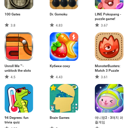
100 Gates
Dr. Gomoku
LINE Pokopang -
puzzle game!
3.8
4.83
3.67
Unroll Me ™-
Кубики соку
MonsterBusters:
unblock the slots
Match 3 Puzzle
4.5
4.43
3.61
94 Degrees: fun
Brain Games
애니팡2 - 3매치 퍼
trivia quiz
즐게임