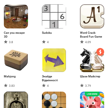
Can you escape
Sudoku
Word Crack:
3D
Board Fun Game
3.8
4
4.09
Mahjong
Знайди
Шахи Майстер
Відмінності
3.83
4
3.79