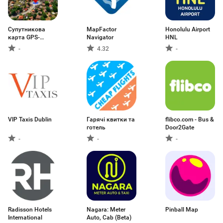
Супутникова
MapFactor
Honolulu Airport
карта GPS-
Navigator
HNL
навігаці
-
4.32
-
VIP Taxis Dublin
Гарячі квитки та
flibco.com - Bus &
готель
Door2Gate
-
-
-
Radisson Hotels
Nagara: Meter
Pinball Map
International
Auto, Cab (Beta)