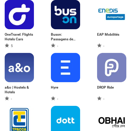
OneTravel: Flights
Buson:
EAP Mobilités
Hotels Cars
Passagens de
ônibus
5
-
-
a&o | Hostels &
Hyre
DROP Ride
Hotels
-
-
-