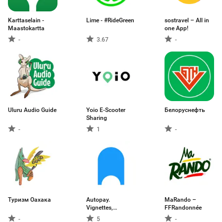
Karttaselain -
Lime - #RideGreen
sostravel – All in
Maastokartta
one App!
-
3.67
-
Uluru Audio Guide
Yoio E-Scooter
Белоруснефть
Sharing
-
1
-
Туризм Оахака
Autopay.
MaRando –
Vignettes,
FFRandonnée
motorways
-
5
-