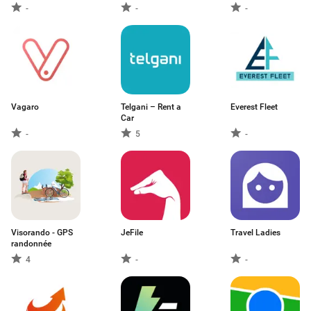
-
-
-
Vagaro
Telgani – Rent a
Everest Fleet
Car
-
5
-
Visorando - GPS
JeFile
Travel Ladies
randonnée
4
-
-