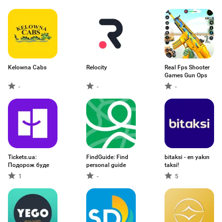
Kelowna Cabs
Relocity
Real Fps Shooter
Games Gun Ops
-
-
-
Tickets.ua:
FindGuide: Find
bitaksi - en yakın
Подорож буде
personal guide
taksi!
1
-
5