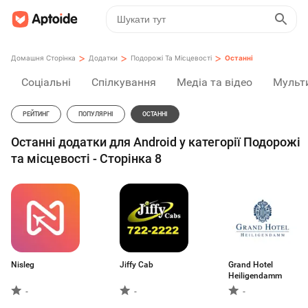
>
>
>
Домашня Сторінка
Додатки
Подорожі Та Місцевості
Останні
Соціальні
Спілкування
Медіа та відео
Мульт
РЕЙТИНГ
ПОПУЛЯРНІ
ОСТАННІ
Останні додатки для Android у категорії Подорожі
та місцевості - Сторінка 8
Nisleg
Jiffy Cab
Grand Hotel
Heiligendamm
-
-
-