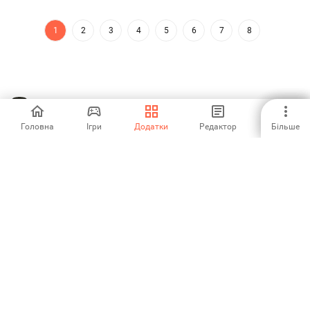
1
2
3
4
5
6
7
8
Головна
Ігри
Додатки
Редактор
Більше
Aptoide — магазин та платформа для розповсюдження
додатків, що зростає найшвидше у світі. Ми є глобальною
платформою для глобальних талантів. Хочеш відкрити для
себе весь світ?
Українська
Магазин додатків Aptoide