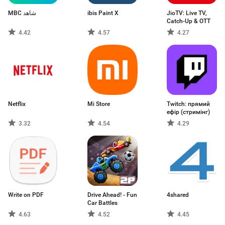
MBC شاهد
ibis Paint X
JioTV: Live TV,
Catch-Up & OTT
4.42
4.57
4.27
Netflix
Mi Store
Twitch: прямий
ефір (стримінг)
3.32
4.54
4.29
Write on PDF
Drive Ahead! - Fun
4shared
Car Battles
4.63
4.52
4.45