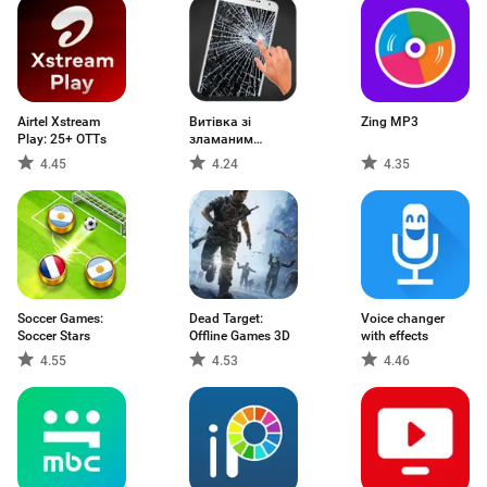
Airtel Xstream
Витівка зі
Zing MP3
Play: 25+ OTTs
зламаним
екраном
4.45
4.24
4.35
Soccer Games:
Dead Target:
Voice changer
Soccer Stars
Offline Games 3D
with effects
4.55
4.53
4.46