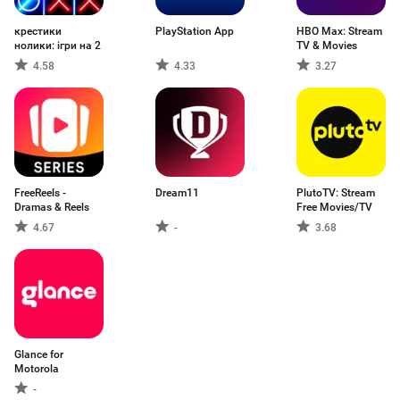
крестики
PlayStation App
HBO Max: Stream
нолики: ігри на 2
TV & Movies
4.58
4.33
3.27
FreeReels -
Dream11
PlutoTV: Stream
Dramas & Reels
Free Movies/TV
4.67
-
3.68
Glance for
Motorola
-