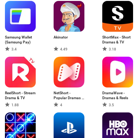
Samsung Wallet
Akinator
ShortMax - Short
(Samsung Pay)
Dramas & TV
3.4
4.49
3.18
ReelShort - Stream
NetShort -
DramaWave -
Drama & TV
Popular Dramas &
Dramas & Reels
TV
1.88
4
3.5