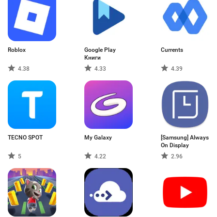
Roblox
Google Play
Currents
Книги
4.38
4.33
4.39
TECNO SPOT
My Galaxy
[Samsung] Always
On Display
5
4.22
2.96