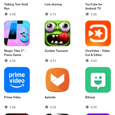
Talking Tom Gold
Link sharing
YouTube for
Run
Android TV
4.38
4.73
3.26
Magic Tiles 3™ -
Zombie Tsunami
VivaVideo - Video
Piano Game
Cut & Editor
4.36
4.51
4.63
Prime Video
Aptoide
Bitmoji
3.56
4.32
4.55