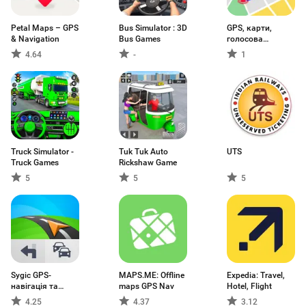
Petal Maps – GPS
Bus Simulator : 3D
GPS, карти,
& Navigation
Bus Games
голосова
навігація
4.64
-
1
Truck Simulator -
Tuk Tuk Auto
UTS
Truck Games
Rickshaw Game
5
5
5
Sygic GPS-
MAPS.ME: Offline
Expedia: Travel,
навігація та
maps GPS Nav
Hotel, Flight
карти
4.25
4.37
3.12