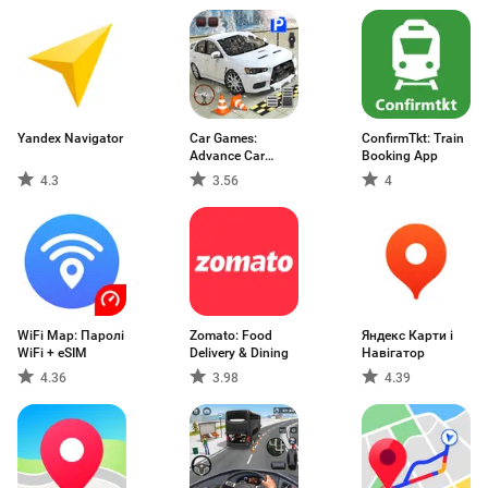
Yandex Navigator
Car Games:
ConfirmTkt: Train
Advance Car
Booking App
Parking
4.3
3.56
4
WiFi Map: Паролі
Zomato: Food
Яндекс Карти і
WiFi + eSIM
Delivery & Dining
Навігатор
4.36
3.98
4.39