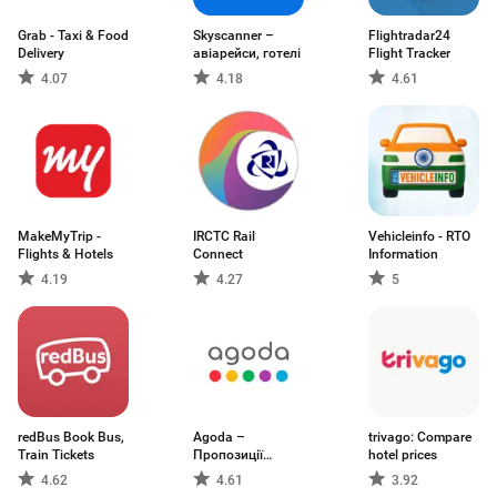
Grab - Taxi & Food
Skyscanner –
Flightradar24
Delivery
авіарейси, готелі
Flight Tracker
4.07
4.18
4.61
MakeMyTrip -
IRCTC Rail
Vehicleinfo - RTO
Flights & Hotels
Connect
Information
4.19
4.27
5
redBus Book Bus,
Agoda –
trivago: Compare
Train Tickets
Пропозиції
hotel prices
бронювання
4.62
4.61
3.92