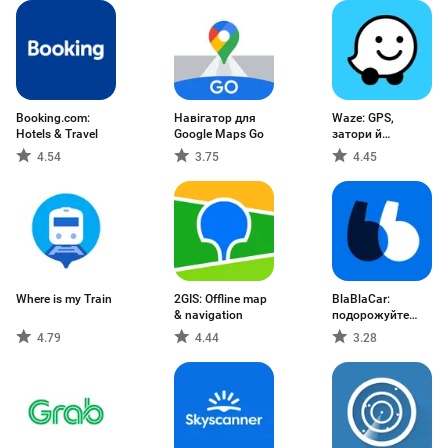
Booking.com:
Навігатор для
Waze: GPS,
Hotels & Travel
Google Maps Go
затори й
навігація
4.54
3.75
4.45
Where is my Train
2GIS: Offline map
BlaBlaCar:
& navigation
подорожуйте
вигідно
4.79
4.44
3.28