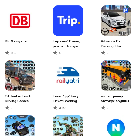
DB Navigator
Trip.com: Отели,
Advance Car
рейсы, Поезда
Parking: Car
Games
3.5
5
-
Oil Tanker Truck
Train App: Easy
місто тренер
Driving Games
Ticket Booking
автобус водіння
-
4.63
-