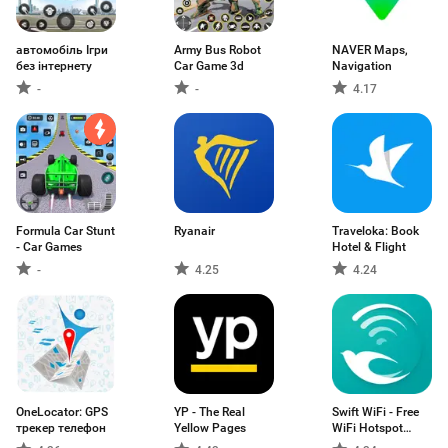
автомобіль Ігри
Army Bus Robot
NAVER Maps,
без інтернету
Car Game 3d
Navigation
-
-
4.17
Formula Car Stunt
Ryanair
Traveloka: Book
- Car Games
Hotel & Flight
-
4.25
4.24
OneLocator: GPS
YP - The Real
Swift WiFi - Free
трекер телефон
Yellow Pages
WiFi Hotspot
Portable