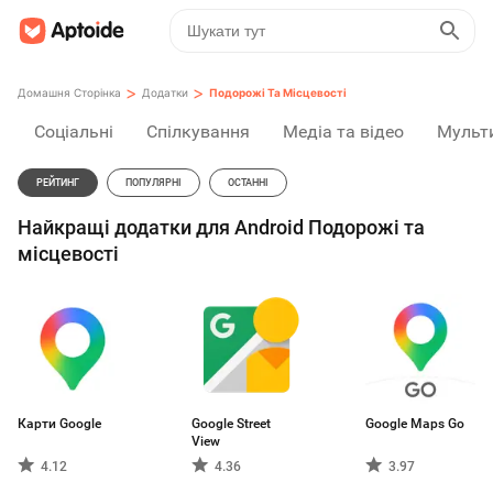
>
>
Домашня Сторінка
Додатки
Подорожі Та Місцевості
Соціальні
Спілкування
Медіа та відео
Мульт
РЕЙТИНГ
ПОПУЛЯРНІ
ОСТАННІ
Найкращі додатки для Android Подорожі та
місцевості
Карти Google
Google Street
Google Maps Go
View
4.12
4.36
3.97