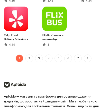
4.36
4.43
4.34
Yelp: Food,
FlixBus: квитки
Delivery & Reviews
на автобус
4.14
4
1
2
3
4
5
6
7
8
Aptoide — магазин та платформа для розповсюдження
додатків, що зростає найшвидше у світі. Ми є глобальною
платформою для глобальних талантів. Хочеш відкрити для