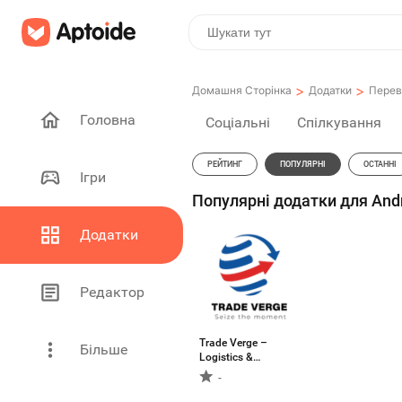
>
>
Домашня Сторінка
Додатки
Перев
Головна
Соціальні
Спілкування
РЕЙТИНГ
ПОПУЛЯРНІ
ОСТАННІ
Ігри
Популярні додатки для Andr
Додатки
Редактор
Trade Verge –
Більше
Logistics &
Delivery Platform
-