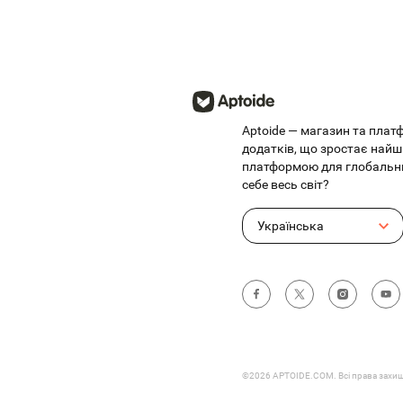
Aptoide — магазин та пла
додатків, що зростає найш
платформою для глобальни
себе весь світ?
Українська
©2026 APTOIDE.COM. Всі права захищ