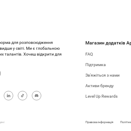
тформа для розповсюдження
Магазин додатків Ap
видше у світі. Ми є глобальною
х талантів. Хочеш відкрити для
FAQ
Підтримка
Зв'яжіться з нами
Активи бренду
Level Up Rewards
ені
Правова інформація
Політик