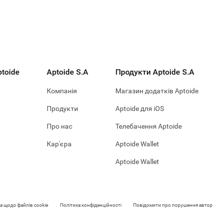
toide
Aptoide S.A
Продукти Aptoide S.A
Компанія
Магазин додатків Aptoide
Продукти
Aptoide для iOS
Про нас
Телебачення Aptoide
Кар'єра
Aptoide Wallet
Aptoide Wallet
а щодо файлів cookie
Політика конфіденційності
Повідомити про порушення авторськ