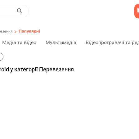
>
Популярні
езення
Медіа та відео
Мультимедіа
Відеопрогравачі та ре
oid у категорії Перевезення