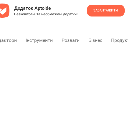
Додаток Aptoide
ЗАВАНТАЖИТИ
Безкоштовні та необмежені додатки!
дактори
Інструменти
Розваги
Бізнес
Продукти