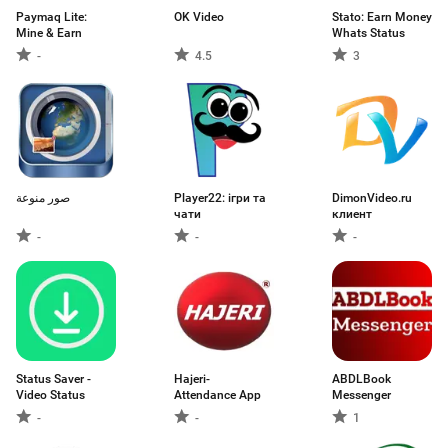
Paymaq Lite:
OK Video
Stato: Earn Money
Mine & Earn
Whats Status
-
4.5
3
صور منوعة
Player22: ігри та
DimonVideo.ru
чати
клиент
-
-
-
Status Saver -
Hajeri-
ABDLBook
Video Status
Attendance App
Messenger
-
-
1