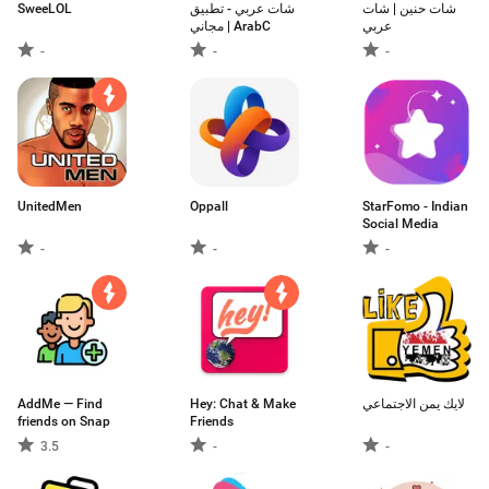
SweeLOL
شات عربي - تطبيق
شات حنين | شات
عربي
مجاني | ArabC
-
-
-
UnitedMen
Oppall
StarFomo - Indian
Social Media
-
-
-
AddMe — Find
Hey: Chat & Make
لايك يمن الاجتماعي
friends on Snap
Friends
3.5
-
-