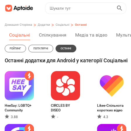
>
>
>
Домашня Сторінка
Додатки
Соціальні
Останні
Соціальні
Спілкування
Медіа та відео
Мульт
РЕЙТИНГ
ПОПУЛЯРНІ
ОСТАННІ
Останні додатки для Android у категорії Соціальні
HeeSay: LGBTQ+
CIRCLES BY
Likee-Спільнота
Community
DISEO
коротких відео
3.88
-
4.3