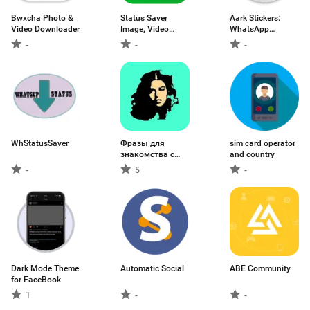
Bwxcha Photo &
Status Saver
Aark Stickers:
Video Downloader
Image, Video
WhatsApp
Downloader
Stickers
-
-
-
WhStatusSaver
Фразы для
sim card operator
знакомства с
and country
девушками
-
5
-
Dark Mode Theme
Automatic Social
ABE Community
for FaceBook
1
-
-