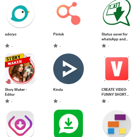
adoryo
Pintok
Status saver:for
whatsApp and
WA business Ads
-
-
-
Free
Story Maker -
Kinda
CREATE VIDEO-
Editor
FUNNY SHORT
VIDEO
-
-
-