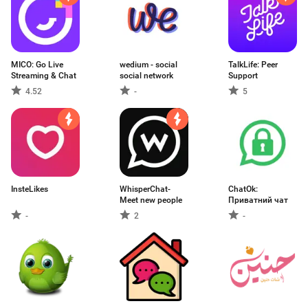
MICO: Go Live
wedium - social
TalkLife: Peer
Streaming & Chat
social network
Support
4.52
-
5
InsteLikes
WhisperChat-
ChatOk:
Meet new people
Приватний чат
-
2
-