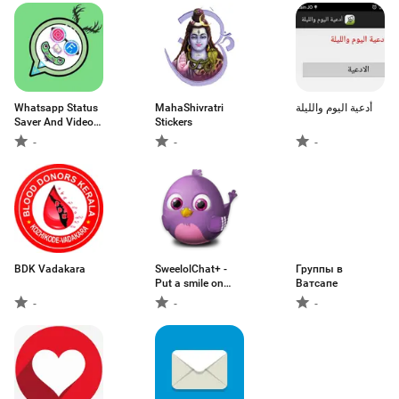
Whatsapp Status
MahaShivratri
أدعية اليوم والليلة
Saver And Video
Stickers
Downloader 2020
-
-
-
BDK Vadakara
SweelolChat+ -
Группы в
Put a smile on
Ватсапе
someone's face
-
-
-