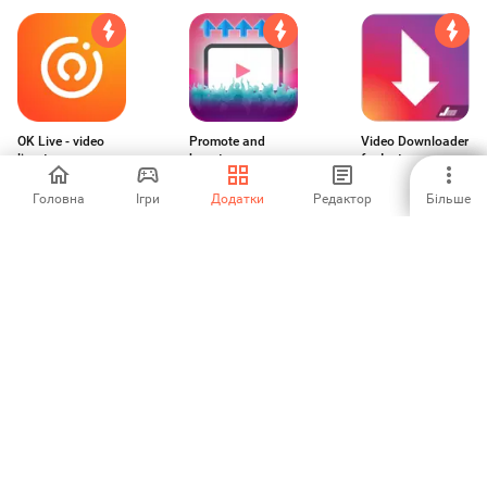
OK Live - video
Promote and
Video Downloader
livestreams
boost your new
for Instagram
YouTube videos
4.14
3.5
2.38
Головна
Ігри
Додатки
Редактор
Більше
Знакомься
GPS Phone
Yazzy (Fake
ВКонтакте
Tracker Spy
Conversations)
5
3.6
4.39