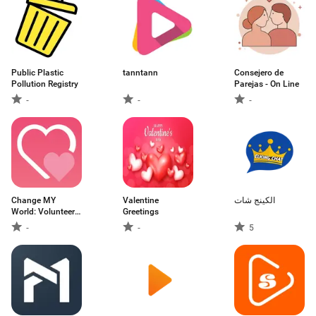
Public Plastic
tanntann
Consejero de
Pollution Registry
Parejas - On Line
-
-
-
Change MY
Valentine
الكينج شات
World: Volunteers,
Greetings
D
-
-
5