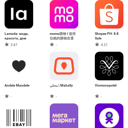
Lamoda: мода,
momo購物 l 值得
Shopee PH: 8.8
красота, дом
信賴的購物首選
Sale
3.67
-
4.21
Andele Mandele
محلي | Mahally
Vinmonopolet
-
-
-