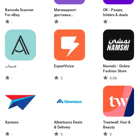
Barcode Scanner
Мегамаркет:
OK - Pasjes,
For eBay
доставка
folders & deals
товаров
-
-
-
عدسات
ExpertVoice
Namshi - Online
Fashion Store
-
3
4.06
Xpresso
Albertsons Deals
Treatwell: Hair &
& Delivery
Beauty
-
5
3