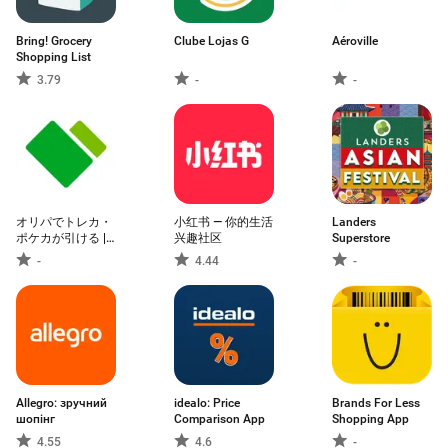
Bring! Grocery
Clube Lojas G
Aéroville
Shopping List
3.79
-
-
オリパでトレカ・
小红书 — 你的生活
Landers
ポケカが引ける |
兴趣社区
Superstore
日本トレカセンタ
-
4.44
-
ー公式
Allegro: зручний
idealo: Price
Brands For Less
шопінг
Comparison App
Shopping App
4.55
4.6
-