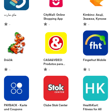
ماي مارت
CityMall: Online
Kimbino: Акції,
Shopping App
Знижки, Купони
-
-
-
Dráčik
CASA&VIDEO:
Fingerhut Mobile
Produtos para
Casa
-
-
5
PAYBACK - Karte
Clube Stok Center
HealthKart:
und Coupons
Fitness for All