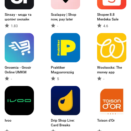
Sinsay - мода та
Scalapay | Shop
Shopee 8.8
шопінг онлайн
now, pay later
Merdeka Sale
1.83
-
4.6
Grosenia - Grosir
Praktiker
Woolsocks: The
Online UMKM
Magyarország
money app
-
5
-
Ivoo
Drip Shop Live:
Toison d'Or
Card Breaks