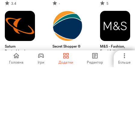
3.4
-
5
Saturn
Secret Shopper ®
M&S - Fashion,
Deutschland
Food & Homeware
1.67
-
1
Головна
Ігри
Додатки
Редактор
Більше
Pick n Pay asap +
Savers
Tesco Online
SmartShopper
nákupy CZ
5
-
-