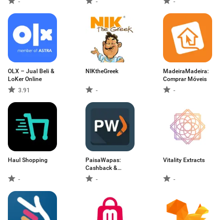
-
-
-
OLX – Jual Beli &
NIKtheGreek
MadeiraMadeira:
LoKer Online
Comprar Móveis
3.91
-
-
Haul Shopping
PaisaWapas:
Vitality Extracts
Cashback &
Coupons
-
-
-