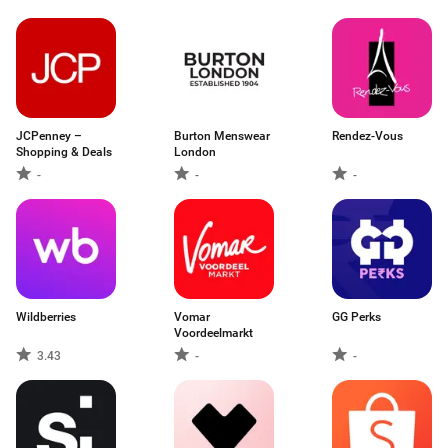
JCPenney –
Burton Menswear
Rendez-Vous
Shopping & Deals
London
-
-
-
Wildberries
Vomar
GG Perks
Voordeelmarkt
3.43
-
-