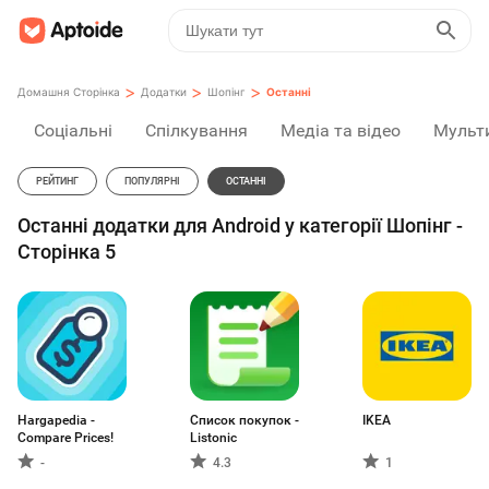
>
>
>
Домашня Сторінка
Додатки
Шопінг
Останні
Соціальні
Спілкування
Медіа та відео
Мульт
РЕЙТИНГ
ПОПУЛЯРНІ
ОСТАННІ
Останні додатки для Android у категорії Шопінг -
Сторінка 5
Hargapedia -
Список покупок -
IKEA
Compare Prices!
Listonic
-
4.3
1