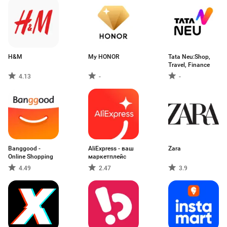
H&M
My HONOR
Tata Neu:Shop,
Travel, Finance
4.13
-
-
Banggood -
AliExpress - ваш
Zara
Online Shopping
маркетплейс
4.49
2.47
3.9