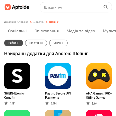
>
>
Домашня Сторінка
Додатки
Шопінг
Соціальні
Спілкування
Медіа та відео
Мульт
РЕЙТИНГ
ПОПУЛЯРНІ
ОСТАННІ
Найкращі додатки для Android Шопінг
SHEIN-Шопінг
Paytm: Secure UPI
AHA Games: 10K+
Онлайн
Payments
Offline Games
4.51
4.54
4.64