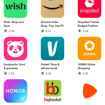
Wish: Shop and
Amazon India
Snapdeal Trendy
Save
Shop, Pay, miniTV
Budget Fashion
4.56
4.37
4.56
foodpanda: food
Vinted: Shop &
JUMIA Online
& groceries
sell pre-loved
Shopping
3.52
3.36
4.02