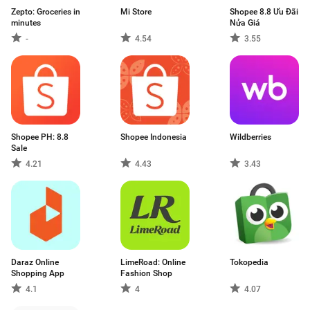
Zepto: Groceries in
Mi Store
Shopee 8.8 Ưu Đãi
minutes
Nửa Giá
-
4.54
3.55
Shopee PH: 8.8
Shopee Indonesia
Wildberries
Sale
4.21
4.43
3.43
Daraz Online
LimeRoad: Online
Tokopedia
Shopping App
Fashion Shop
4.1
4
4.07