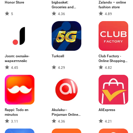
Honor Store
bigbasket:
Zalando – online
Groceries and
fashion store
more
5
4.36
4.89
Joom: онлайн-
Turkcell
Club Factory -
маркетплейс
Online Shopping
App
4.45
4.29
4.82
Rappi: Todo en
Akulaku--
AliExpress
minutos
Pinjaman Online
Cepat
3.11
4.36
4.21