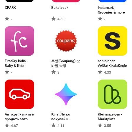
XPARK
Bukalapak
Instamart:
Groceries & more
-
4.58
-
FirstCry India -
쿠팡(Coupang)-모
sahibinden
Baby & Kids
바일 쇼핑
#AlSatKiralaKeşfet
-
3
4.33
Авто.ру: купить и
Юла. Легко
Kleinanzeigen -
продать авто
покупай и
Marktplatz
продавай
4.67
4.11
3.55