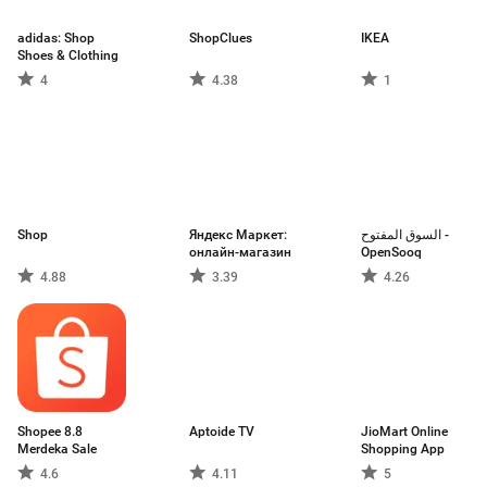
adidas: Shop
ShopClues
IKEA
Shoes & Clothing
4
4.38
1
Shop
Яндекс Маркет:
السوق المفتوح -
онлайн-магазин
OpenSooq
4.88
3.39
4.26
Shopee 8.8
Aptoide TV
JioMart Online
Merdeka Sale
Shopping App
4.6
4.11
5