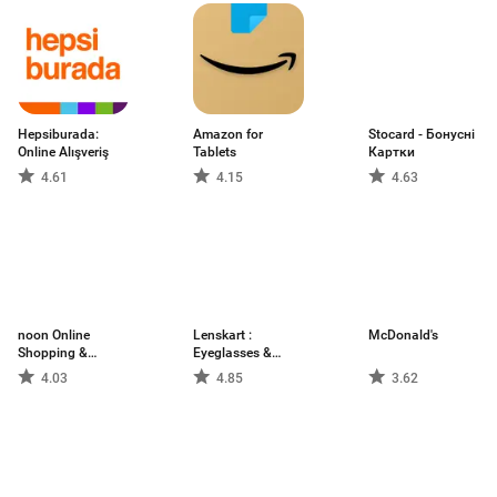
Hepsiburada:
Amazon for
Stocard - Бонусні
Online Alışveriş
Tablets
Картки
4.61
4.15
4.63
noon Online
Lenskart :
McDonald's
Shopping &
Eyeglasses &
Grocery
More
4.03
4.85
3.62