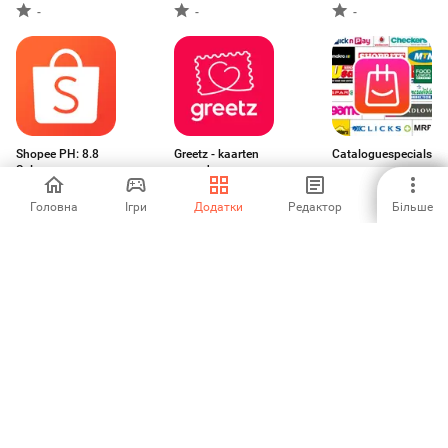
доставка
-
-
-
Shopee PH: 8.8
Greetz - kaarten
Cataloguespecials.co
Sale
en cadeaus
4.21
-
-
Головна
Ігри
Додатки
Редактор
Більше
PIK by OLX
Cilory
Tractor Supply
Company
3.83
-
-