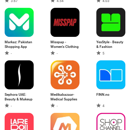
3.67
4.54
4.03
Markaz: Pakistan
Misspap -
YesStyle - Beauty
Shopping App
Women’s Clothing
& Fashion
-
-
5
Sephora UAE:
Medikabazaar-
FINN.no
Beauty & Makeup
Medical Supplies
-
-
4