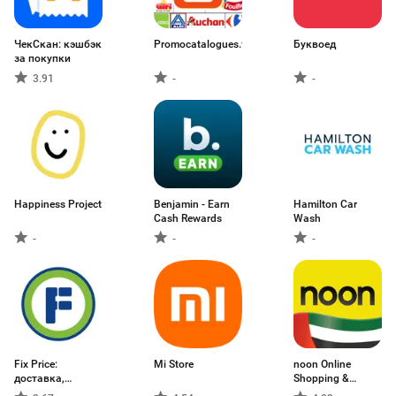
ЧекСкан: кэшбэк
Promocatalogues.fr
Буквоед
за покупки
3.91
-
-
Happiness Project
Benjamin - Earn
Hamilton Car
Cash Rewards
Wash
-
-
-
Fix Price:
Mi Store
noon Online
доставка,
Shopping &
самовывоз
Grocery