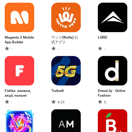
Magento 2 Mobile
ワッツ(Watts) 公
LGND
App Builder
式アプリ
-
-
-
Fishka: знижки,
Turkcell
DressLily - Online
акції, пальне
Fashion
-
4.29
5