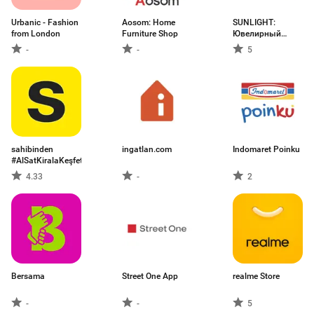
Urbanic - Fashion
Aosom: Home
SUNLIGHT:
from London
Furniture Shop
Ювелирный
магазин
-
-
5
sahibinden
ingatlan.com
Indomaret Poinku
#AlSatKiralaKeşfet
4.33
-
2
Bersama
Street One App
realme Store
-
-
5