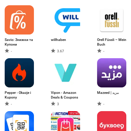
Savio: Знижки та
willhaben
Orell Füssli – Mein
Купони
Buch
-
3.67
-
Pepper - Okazje i
Vipon - Amazon
Mazeed | مزيد
Kupony
Deals & Coupons
-
3
-