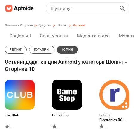
>
>
>
Домашня Сторінка
Додатки
Шопінг
Останні
Соціальні
Спілкування
Медіа та відео
Мульт
РЕЙТИНГ
ПОПУЛЯРНІ
ОСТАННІ
Останні додатки для Android у категорії Шопінг -
Сторінка 10
The Club
GameStop
Robu.in
Electronics RC
Store
-
-
-