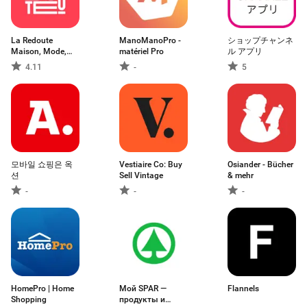
La Redoute
ManoManoPro -
ショップチャンネ
Maison, Mode,
matériel Pro
ル アプリ
Déco
4.11
-
5
모바일 쇼핑은 옥
Vestiaire Co: Buy
Osiander - Bücher
션
Sell Vintage
& mehr
-
-
-
HomePro | Home
Мой SPAR —
Flannels
Shopping
продукты и