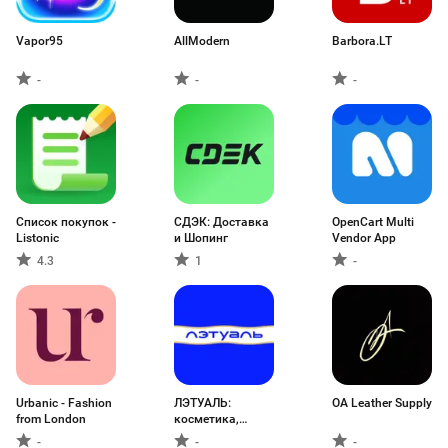
Vapor95
AllModern
Barbora.LT
-
-
-
Список покупок -
СДЭК: Доставка
OpenCart Multi
Listonic
и Шопинг
Vendor App
4.3
1
-
Urbanic - Fashion
ЛЭТУАЛЬ:
OA Leather Supply
from London
косметика,
парфюмерия
-
-
-