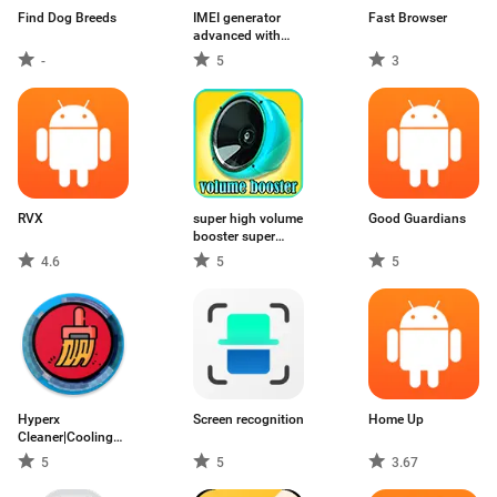
Find Dog Breeds
IMEI generator
Fast Browser
advanced with
analyzer
-
5
3
RVX
super high volume
Good Guardians
booster super
loud
4.6
5
5
Hyperx
Screen recognition
Home Up
Cleaner|Cooling
Master
5
5
3.67