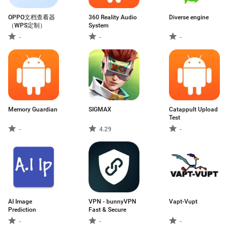
OPPO文档查看器
360 Reality Audio
Diverse engine
（WPS定制）
System
-
-
-
Memory Guardian
SIGMAX
Catappult Upload
Test
-
4.29
-
AI Image
VPN - bunnyVPN
Vapt-Vupt
Prediction
Fast & Secure
-
-
-