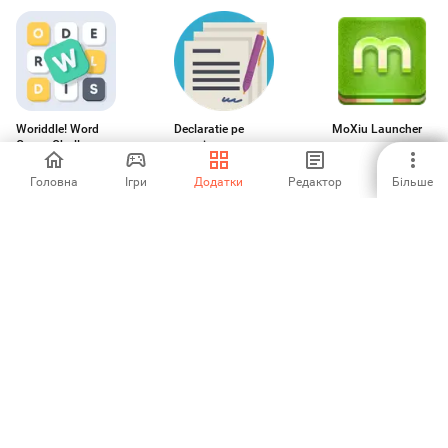
Woriddle! Word
Declaratie pe
MoXiu Launcher
Guess Challenge
proprie
raspundere
-
-
-
Головна
Ігри
Додатки
Редактор
Більше
Computer.EXE
Samsung
Fall Guys
Blockchain Wallet
-
5
5