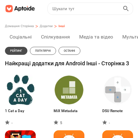
>
>
Домашня Сторінка
Додатки
Інші
Соціальні
Спілкування
Медіа та відео
Мульт
РЕЙТИНГ
ПОПУЛЯРНІ
ОСТАННІ
Найкращі додатки для Android Інші - Сторінка 3
1 Cat a Day
MiX Metadata
DSU Remote
-
5
-