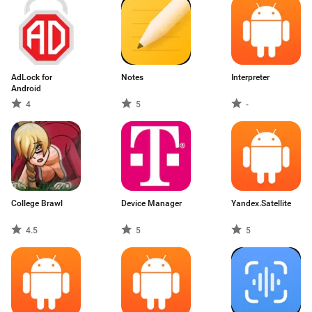
AdLock for
Notes
Interpreter
Android
4
5
-
College Brawl
Device Manager
Yandex.Satellite
4.5
5
5