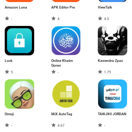
Amazon Luna
APK Editor Pro
ViewTalk
-
4
4.5
Lock
Online Khatm
Kawendra Zpax
Qoran
5
-
1.79
Omoji
MiX AutoTag
TAWJIHI JORDAN
-
4.67
-