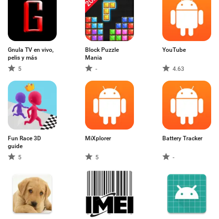
Gnula TV en vivo,
Block Puzzle
YouTube
pelis y más
Mania
5
-
4.63
Fun Race 3D
MiXplorer
Battery Tracker
guide
5
5
-