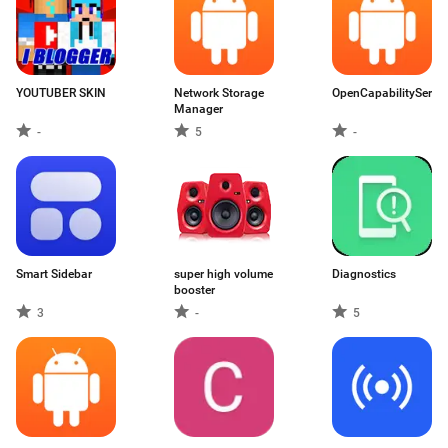
YOUTUBER SKIN
Network Storage
OpenCapabilityServic
Manager
-
5
-
Smart Sidebar
super high volume
Diagnostics
booster
3
-
5