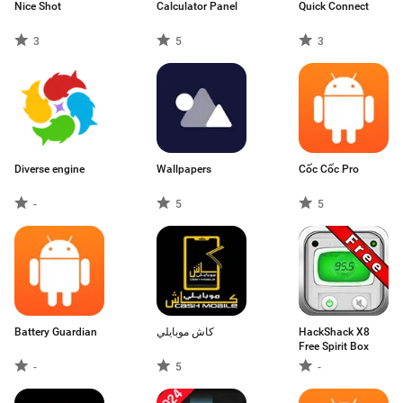
Nice Shot
Calculator Panel
Quick Connect
3
5
3
Diverse engine
Wallpapers
Cốc Cốc Pro
-
5
5
Battery Guardian
كاش موبايلي
HackShack X8
Free Spirit Box
-
5
-