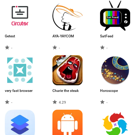
Getest
AYA-YAYCOM
SatFeed
-
-
-
very fast browser
Charie the steak
Horoscope
-
4.29
-