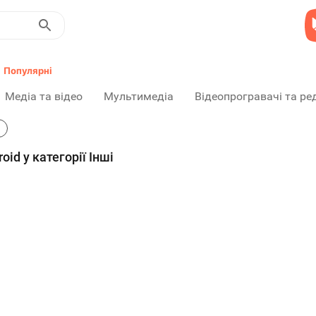
>
Популярні
Медіа та відео
Мультимедіа
Відеопрогравачі та ре
id у категорії Інші