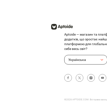
Aptoide — магазин та пла
додатків, що зростає найш
платформою для глобальни
себе весь світ?
Українська
©2026 APTOIDE.COM. Всі права захищ