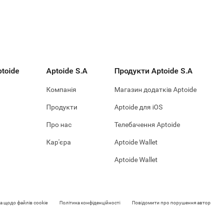
toide
Aptoide S.A
Продукти Aptoide S.A
Компанія
Магазин додатків Aptoide
Продукти
Aptoide для iOS
Про нас
Телебачення Aptoide
Кар'єра
Aptoide Wallet
Aptoide Wallet
а щодо файлів cookie
Політика конфіденційності
Повідомити про порушення авторськ