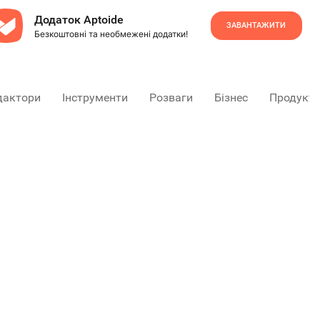
Додаток Aptoide
ЗАВАНТАЖИТИ
Безкоштовні та необмежені додатки!
дактори
Інструменти
Розваги
Бізнес
Продукти