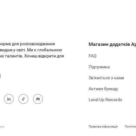
тформа для розповсюдження
Магазин додатків Ap
видше у світі. Ми є глобальною
х талантів. Хочеш відкрити для
FAQ
Підтримка
Зв'яжіться з нами
Активи бренду
Level Up Rewards
ені
Правова інформація
Політик