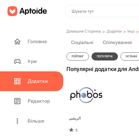
>
>
Домашня Сторінка
Додатки
Інші
Головна
Соціальні
Спілкування
РЕЙТИНГ
ПОПУЛЯРНІ
ОСТАННІ
Ігри
Популярні додатки для Andro
Додатки
Редактор
الريشي
Більше
5