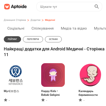
>
>
Домашня Сторінка
Додатки
Медичні
Соціальні
Спілкування
Медіа та відео
Мульт
РЕЙТИНГ
ПОПУЛЯРНІ
ОСТАННІ
Найкращі додатки для Android Медичні - Сторінка
11
My세브란스
Happy Kids •
Календарь
Bebek Gelişimi
беременности
-
-
-