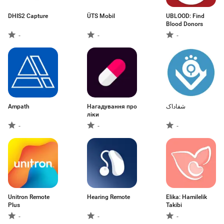
DHIS2 Capture
ÜTS Mobil
UBLOOD: Find
Blood Donors
-
-
-
Ampath
Нагадування про
شفاداک
ліки
-
-
-
Unitron Remote
Hearing Remote
Elika: Hamilelik
Plus
Takibi
-
-
-