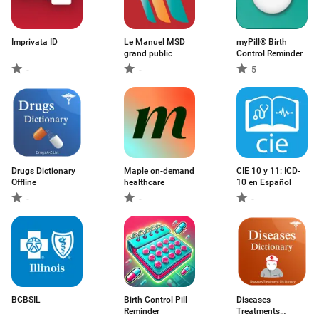
Imprivata ID
Le Manuel MSD
myPill® Birth
grand public
Control Reminder
-
-
5
Drugs Dictionary
Maple on-demand
CIE 10 y 11: ICD-
Offline
healthcare
10 en Español
-
-
-
BCBSIL
Birth Control Pill
Diseases
Reminder
Treatments