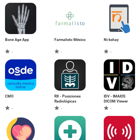
Bone Age App
Farmalisto México
Ni-kshay
-
-
-
CMO
RX - Posiciones
IDV - IMAIOS
Radiológicas
DICOM Viewer
-
-
-