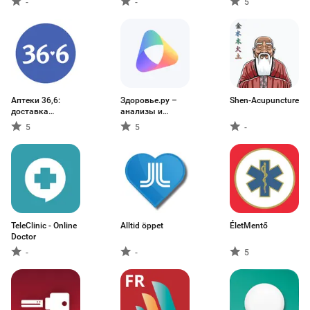
-
-
5
Аптеки 36,6:
Здоровье.ру –
Shen-Acupuncture
доставка
анализы и
лекарств
чекапы
5
5
-
TeleClinic - Online
Alltid öppet
ÉletMentő
Doctor
-
-
5