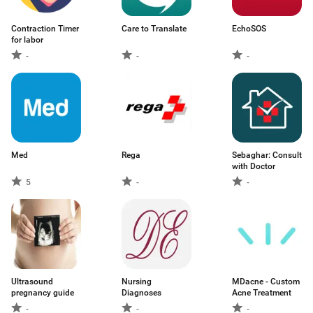
Contraction Timer
Care to Translate
EchoSOS
for labor
-
-
-
Med
Rega
Sebaghar: Consult
with Doctor
5
-
-
Ultrasound
Nursing
MDacne - Custom
pregnancy guide
Diagnoses
Acne Treatment
-
-
-