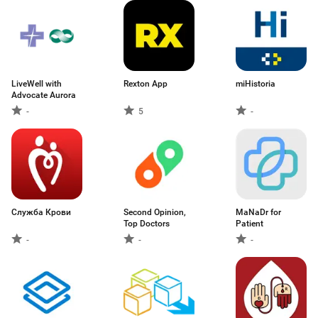
LiveWell with
Rexton App
miHistoria
Advocate Aurora
-
5
-
Служба Крови
Second Opinion,
MaNaDr for
Top Doctors
Patient
-
-
-