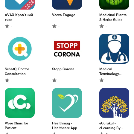
AVAX Кров'яний
Veeva Engage
Medicinal Plants
тиск
& Herbs Guide
-
-
-
SehatQ: Doctor
Stopp Corona
Medical
Consultation
Terminology
Dictionary
-
-
-
VSee Clinic for
Healthmug -
eGurukul -
Patient
Healthcare App
eLearning By
DBMCI