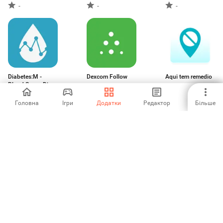
Dictionary
-
-
-
Diabetes:M -
Dexcom Follow
Aqui tem remedio
Blood Sugar Diary
4.71
5
-
Головна
Ігри
Додатки
Редактор
Більше
Аптека Озерки —
enel-med
Vhi
поиск лекарств
-
-
-