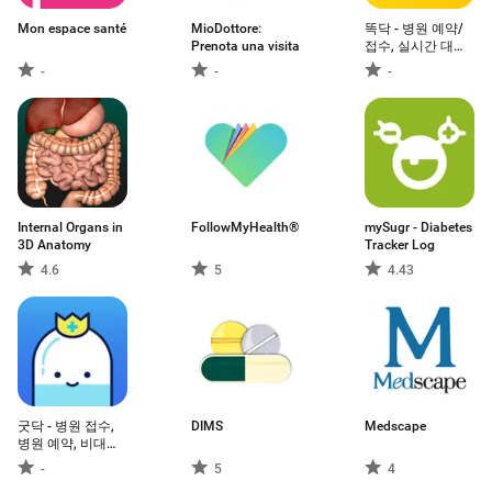
Mon espace santé
MioDottore:
똑닥 - 병원 예약/
Prenota una visita
접수, 실시간 대기
순서
-
-
-
Internal Organs in
FollowMyHealth®
mySugr - Diabetes
3D Anatomy
Tracker Log
4.6
5
4.43
굿닥 - 병원 접수,
DIMS
Medscape
병원 예약, 비대면
진료 필수 앱
-
5
4