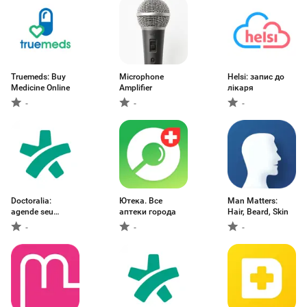
Truemeds: Buy
Microphone
Helsi: запис до
Medicine Online
Amplifier
лікаря
-
-
-
Doctoralia:
Ютека. Все
Man Matters:
agende seu
аптеки города
Hair, Beard, Skin
médico
-
-
-