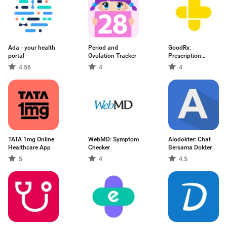
Ada - your health
Period and
GoodRx:
portal
Ovulation Tracker
Prescription
Coupons
4.56
4
4
TATA 1mg Online
WebMD: Symptom
Alodokter: Chat
Healthcare App
Checker
Bersama Dokter
5
4
4.5