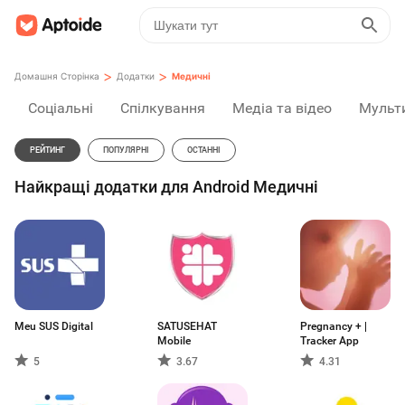
>
>
Домашня Сторінка
Додатки
Медичні
Соціальні
Спілкування
Медіа та відео
Мульт
РЕЙТИНГ
ПОПУЛЯРНІ
ОСТАННІ
Найкращі додатки для Android Медичні
Meu SUS Digital
SATUSEHAT
Pregnancy + |
Mobile
Tracker App
5
3.67
4.31