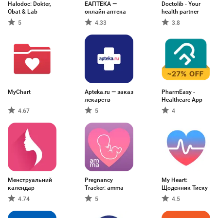
Halodoc: Dokter,
ЕАПТЕКА —
Doctolib - Your
Obat & Lab
онлайн аптека
health partner
5
4.33
3.8
MyChart
Apteka.ru — заказ
PharmEasy -
лекарств
Healthcare App
4.67
5
4
Менструальний
Pregnancy
My Heart:
календар
Tracker: amma
Щоденник Тиску
4.74
5
4.5