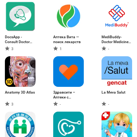
DocsApp -
Аптека Вита —
MediBuddy-
Consult Doctor
поиск лекарств
Doctor Medicine
Online 24x7 on
ABHA
3
1
-
Chat/Call
Anatomy 3D Atlas
Здравсити –
La Meva Salut
Аптеки с
доставкой
3
-
-