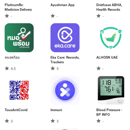
PlatinumRx:
Ayushman App
Driefcase ABHA,
Medicine Delivery
Health Records
-
-
-
หมอพร้อม
Eka Care: Records,
ALHOSN UAE
Trackers
4.5
5
-
TousAntiCovid
Immuni
Blood Pressure -
BP INFO
3
3
-