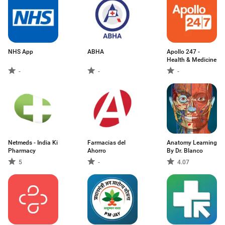
NHS App
ABHA
Apollo 247 -
Health & Medicine
-
-
-
Netmeds - India Ki
Farmacias del
Anatomy Learning
Pharmacy
Ahorro
By Dr. Blanco
5
-
4.07