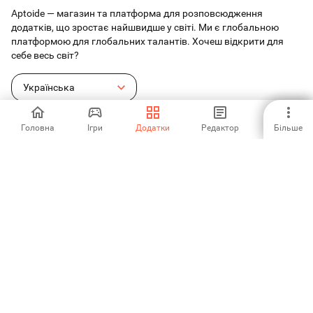
Aptoide — магазин та платформа для розповсюдження
додатків, що зростає найшвидше у світі. Ми є глобальною
платформою для глобальних талантів. Хочеш відкрити для
себе весь світ?
Українська
Головна
Ігри
Додатки
Редактор
Більше
Магазин додатків Aptoide
Aptoide S.A
Продукти Aptoide S.A