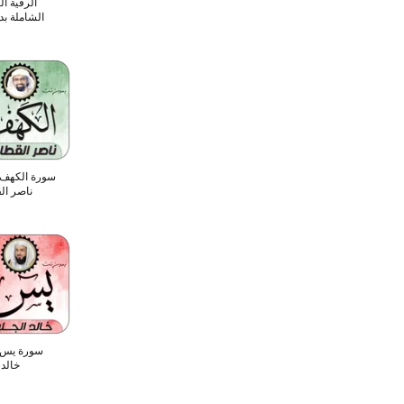
الرقية ا
الشاملة ب
سورة الكهف
ناصر ال
سورة يس 
خالد 