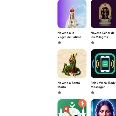
Novena a la
Novena Señor de
Virgen de Fátima
los Milagros
-
-
Novena a Santa
Relax Vibes: Body
Marta
Massager
-
-