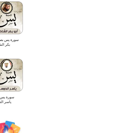
سورة يس بصو
بكر ال
سورة يس 
ياسر ال