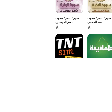
سورة البقرة بصوت
سورة البقرة بصوت
احمد العجمي
ياسر الدوسري
-
-
TNTsimregistration.ph
طمأنينة –
- Guide
آن،أذكار،أدعية،قبلة
-
-