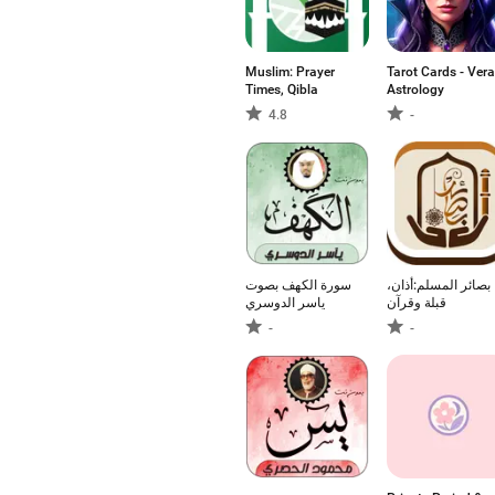
Muslim: Prayer
Tarot Cards - Vera
Times, Qibla
Astrology
4.8
-
بصائر المسلم:أذان،
سورة الكهف بصوت
قبلة وقرآن
ياسر الدوسري
-
-