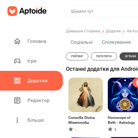
>
>
Домашня Сторінка
Додатки
На Ко
Головна
Соціальні
Спілкування
РЕЙТИНГ
ПОПУЛЯРНІ
ОСТАННІ
Ігри
Останні додатки для Androi
Додатки
Редактор
Coronilla Divina
Horoscope of
Більше
Misericordia
Birth - Astrology
-
5