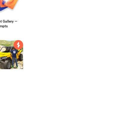
t Gallery —
ompts
ar Game -
y