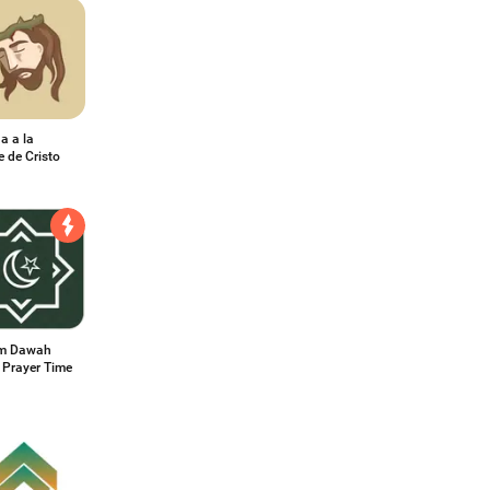
a a la
 de Cristo
m Dawah
 Prayer Time