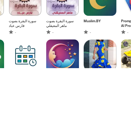
سورة البقرة بصوت
سورة البقرة بصوت
Muslim.BY
Promp
فارس عباد
ماهر المعيقلي
AI Pr
-
-
-
-
Florence - Nurse
Tarot Reading And
African Dresses
Mud C
قر
Calendar
Horoscope
Bugg
-
-
-
5