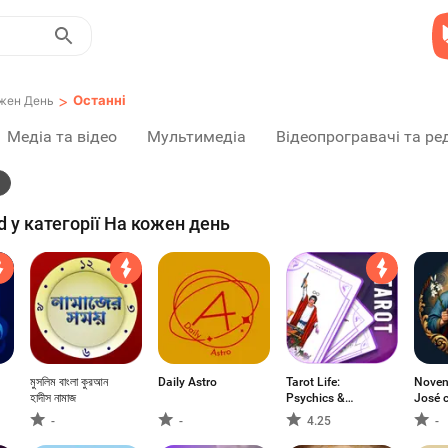
>
Останні
жен День
Медіа та відео
Мультимедіа
Відеопрогравачі та ре
d у категорії На кожен день
মুসলিম বাংলা কুরআন
Daily Astro
Tarot Life:
Noven
হাদীস নামাজ
Psychics &
José c
Healers
-
-
4.25
-