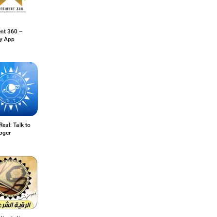
ent 360 –
ty App
Real: Talk to
oger