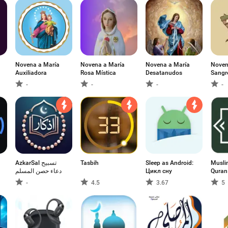
Novena a María
Novena a María
Novena a María
Noven
Auxiliadora
Rosa Mística
Desatanudos
Sangre
-
-
-
-
AzkarSal تسبيح
Tasbih
Sleep as Android:
Musli
دعاء حصن المسلم
Цикл сну
Quran
-
4.5
3.67
5