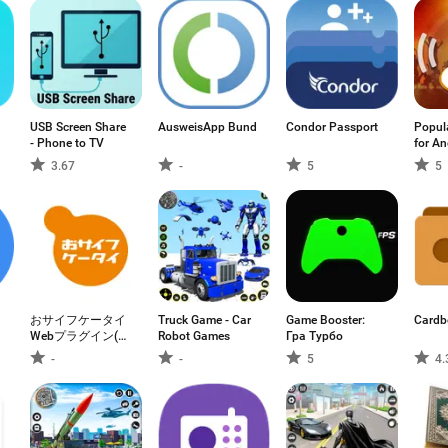
USB Screen Share
AusweisApp Bund
Condor Passport
Popul
- Phone to TV
for An
3.67
-
5
5
おサイフケータイ
Truck Game - Car
Game Booster:
Cardb
Webプラグイン(連
Robot Games
Гра Турбо
携用)
-
-
5
4.