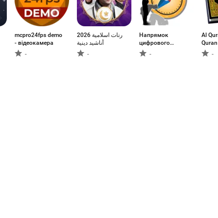
mcpro24fps demo
رنات اسلامية 2026
Напрямок
Al Qur
- відеокамера
أناشيد دينية
цифрового
Quran 
гірокомпаса
-
-
-
-
1
2
3
4
5
6
7
8