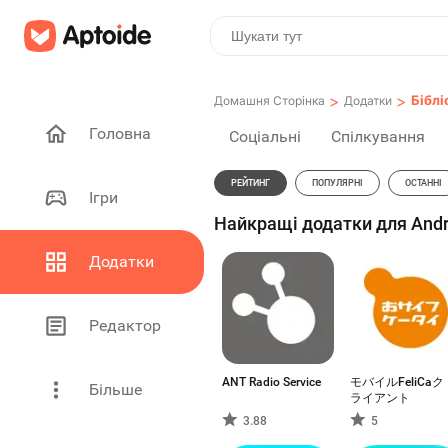
>
>
Біблі
Домашня Сторінка
Додатки
Головна
Соціальні
Спілкування
РЕЙТИНГ
ПОПУЛЯРНІ
ОСТАННІ
Ігри
Найкращі додатки для Andr
Додатки
Редактор
ANT Radio Service
モバイルFeliCaク
Більше
ライアント
3.88
5