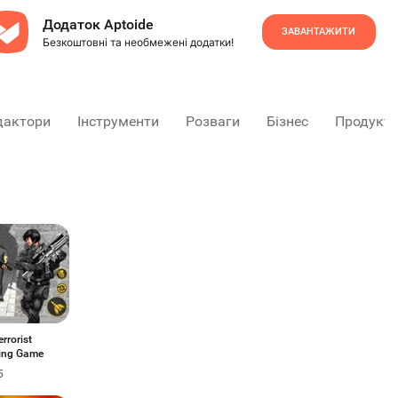
Додаток Aptoide
ЗАВАНТАЖИТИ
Безкоштовні та необмежені додатки!
дактори
Інструменти
Розваги
Бізнес
Продукти
errorist
ing Game
5