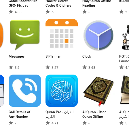
і
Game Booster Fire
Hacker: Secret
Holy Quran Offline
IGAM
GFX- Fix Lag
Codes & Ciphers
Reading
4.33
5
-
2
Messages
S Planner
Clock
PGT: 
Launc
Optimi
3.6
3.27
3.68
4.
Call Details of
Quran Pro - القران
Al Quran - Read
Al Qu
Any Number
الكريم
Quran Offline
الكريم
-
4.71
-
5