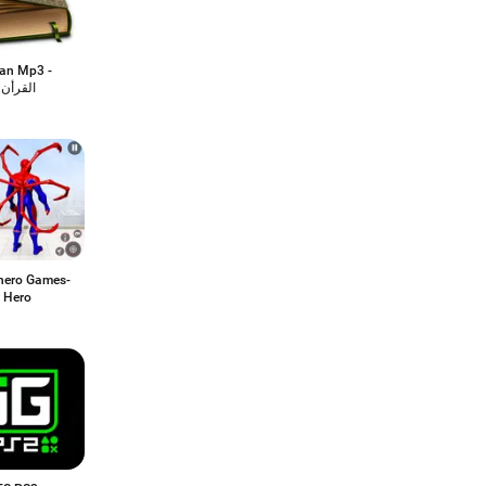
ran Mp3 -
القرأن 
hero Games-
r Hero