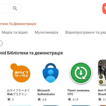
отеки Та Демонстрація
Медіа та відео
Мультимедіа
Відеопрогравачі та ре
oid Бібліотеки та демонстрація
おサイフケータイ
Microsoft
Пакет оновлень
Anti-T
Webプラグイン
Authenticator
HTC
Shoot
5
4.8
4.19
3.