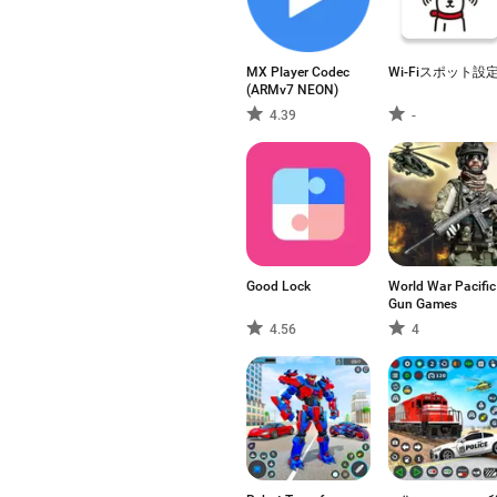
MX Player Codec
Wi-Fiスポット設
(ARMv7 NEON)
4.39
-
Good Lock
World War Pacific
Gun Games
4.56
4