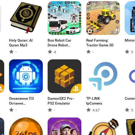
Holy Quran: Al
Bus Robot Car
Real Farming:
Mirror
Quran Mp3
Drone Robot
Tractor Game 3D
Game
-
4
-
5
Оновлення ПЗ
DamonSX2 Pro -
TP-LINK
Comm
Останнє
PS2 Emulator
tpCamera
оновлення
-
-
4.67
5