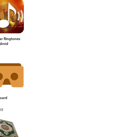
ar Ringtones
droid
oard
38