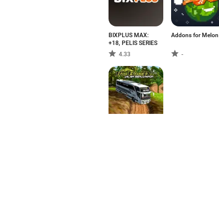
BIXPLUS MAX:
Addons for Melon
+18, PELIS SERIES
4.33
-
Mod Jalan Rusak
Bussid Lumpur
-