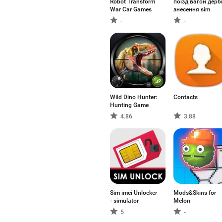
Robot Transform
поїзд вагон дерб
War Car Games
знесення sim
-
-
Wild Dino Hunter:
Contacts
Hunting Game
4.86
3.88
Sim imei Unlocker
Mods&Skins for
- simulator
Melon
5
-