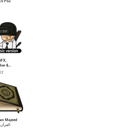
ES PS2
GFX,
her &
zer
12
ran Majeed
القرآن 