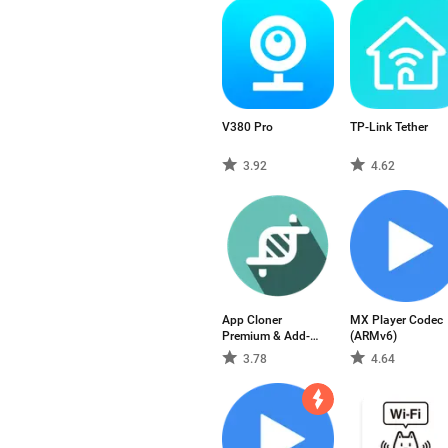
V380 Pro
TP-Link Tether
3.92
4.62
App Cloner
MX Player Codec
Premium & Add-
(ARMv6)
ons
3.78
4.64