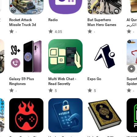
定
Rocket Attack
Radio
Bat Superhero
Al Qu
Missile Truck 3d
Man Hero Games
الكريم
-
4.05
-
-
Galaxy S9 Plus
Multi Web Chat -
Expo Go
Super
Ringtones
Read Secretly
Spide
-
5
5
-