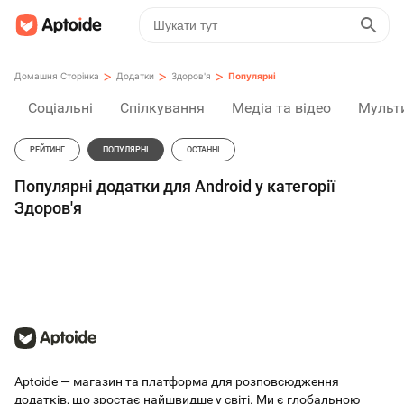
>
>
>
Домашня Сторінка
Додатки
Здоров'я
Популярні
Соціальні
Спілкування
Медіа та відео
Мульт
РЕЙТИНГ
ПОПУЛЯРНІ
ОСТАННІ
Популярні додатки для Android у категорії
Здоров'я
Aptoide — магазин та платформа для розповсюдження
додатків, що зростає найшвидше у світі. Ми є глобальною