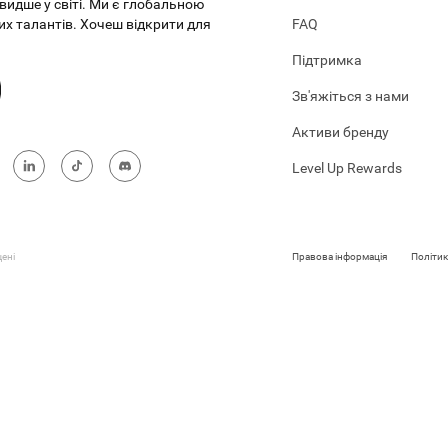
видше у світі. Ми є глобальною
х талантів. Хочеш відкрити для
FAQ
Підтримка
Зв'яжіться з нами
Активи бренду
Level Up Rewards
ені
Правова інформація
Політик