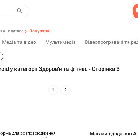
>
Популярні
в'я Та Фітнес
Медіа та відео
Мультимедіа
Відеопрогравачі та ре
id у категорії Здоров'я та фітнес - Сторінка 3
1
2
тформа для розповсюдження
Магазин додатків Ap