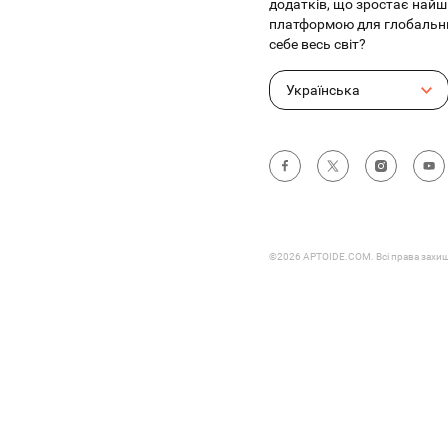
додатків, що зростає найш
платформою для глобальни
себе весь світ?
Українська
©2026 APTOIDE.COM. Всі права захищ