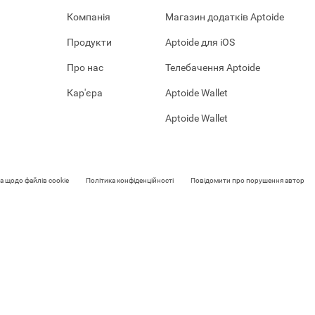
Компанія
Магазин додатків Aptoide
Продукти
Aptoide для iOS
Про нас
Телебачення Aptoide
Кар'єра
Aptoide Wallet
Aptoide Wallet
а щодо файлів cookie
Політика конфіденційності
Повідомити про порушення авторськ