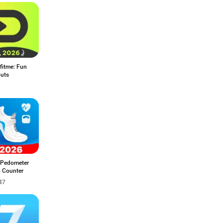
fitme: Fun
uts
 Pedometer
p Counter
47