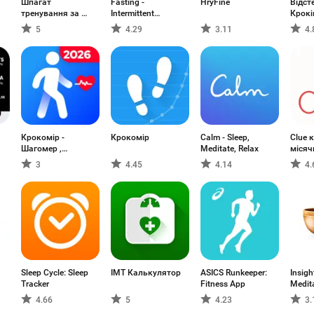
Шпагат
Fasting -
HryFine
Відст
тренування за 30
Intermittent
Крокі
днів
Fasting
Крок
5
4.29
3.11
4.
Крокомір -
Крокомір
Calm - Sleep,
Clue 
Шагомер ,
Meditate, Relax
місяч
Шагомір
3
4.45
4.14
4.
Sleep Cycle: Sleep
ІМТ Калькулятор
ASICS Runkeeper:
Insigh
Tracker
Fitness App
Medit
4.66
5
4.23
3.