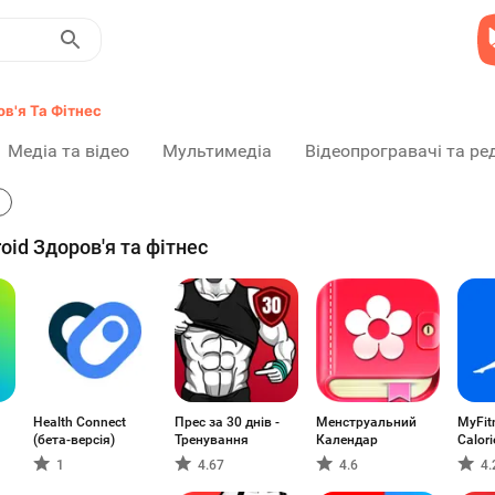
в'я Та Фітнес
Медіа та відео
Мультимедіа
Відеопрогравачі та ре
id Здоров'я та фітнес
Health Connect
Прес за 30 днів -
Менструальний
MyFit
(бета-версія)
Тренування
Календар
Calori
1
4.67
4.6
4.