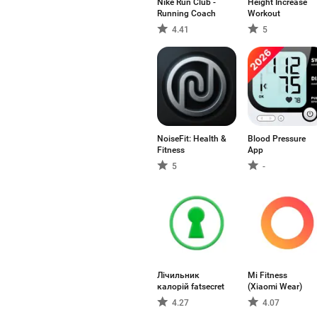
Nike Run Club -
Height Increase
Running Coach
Workout
4.41
5
NoiseFit: Health &
Blood Pressure
Fitness
App
5
-
Лічильник
Mi Fitness
калорій fatsecret
(Xiaomi Wear)
4.27
4.07