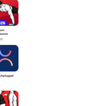
шні
вання
55
Unplugged