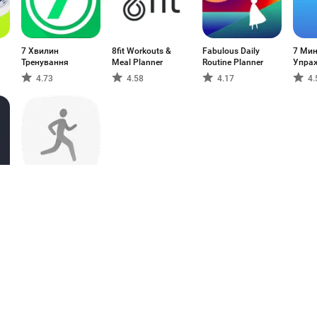
7 Хвилин
8fit Workouts &
Fabulous Daily
7 Мин
Тренування
Meal Planner
Routine Planner
Упра
Семь
4.73
4.58
4.17
4.
LG Health (will
closed)
4.43
1
2
3
4
5
6
7
8