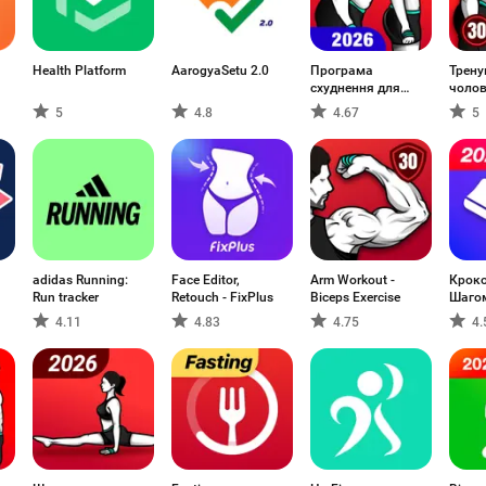
Health Platform
AarogyaSetu 2.0
Програма
Трену
схуднення для
чолов
жінок
5
4.8
4.67
5
adidas Running:
Face Editor,
Arm Workout -
Кроко
Run tracker
Retouch - FixPlus
Biceps Exercise
Шагом
Шаго
4.11
4.83
4.75
4.