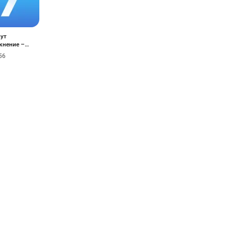
ут
жнение –
56