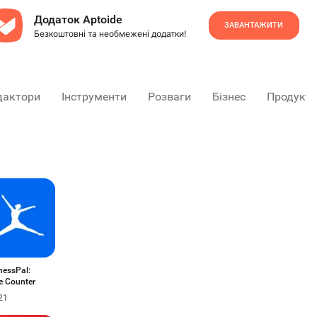
Додаток Aptoide
ЗАВАНТАЖИТИ
Безкоштовні та необмежені додатки!
дактори
Інструменти
Розваги
Бізнес
Продукти
nessPal:
e Counter
21