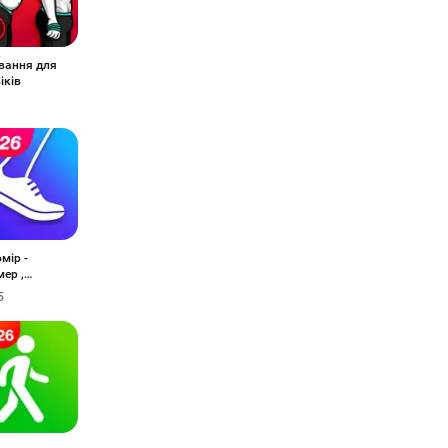
вання для
іків
мір -
ер ,
мір
5