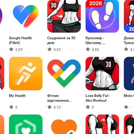
Google Health
Схуднення за 30
Крокомір -
Дома
(Fitbit)
днів
Шагомер ,
Трену
Шагомір
3.29
4.53
4.83
4.
My Health
Фітнес:
Lose Belly Fat -
Moto 
відстеження
Abs Workout
активності
5
4.13
5
-