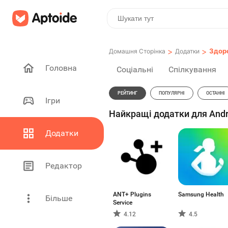
>
>
Здоро
Домашня Сторінка
Додатки
Головна
Соціальні
Спілкування
РЕЙТИНГ
ПОПУЛЯРНІ
ОСТАННІ
Ігри
Найкращі додатки для Andro
Додатки
Редактор
ANT+ Plugins
Samsung Health
Більше
Service
4.12
4.5