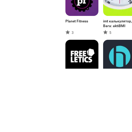
Planet Fitness
imt калькулятор,
Вага: aktiBMI
3
5
Freeletics: Fitness
healow
Workouts
3.86
5