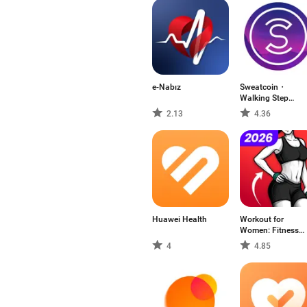
e-Nabız
Sweatcoin・
Walking Step
Counter
2.13
4.36
Huawei Health
Workout for
Women: Fitness
App
4
4.85