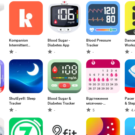
Kompanion
Blood Sugar -
Blood Pressure
Dance
Intermittent
Diabetes App
Tracker
Worko
Fasting
-
-
-
-
ShutEye®: Sleep
Blood Sugar &
Відстеження
Pacer
Tracker
Diabetes Tracker
місячних-
& Ste
овуляції
-
-
5
4.