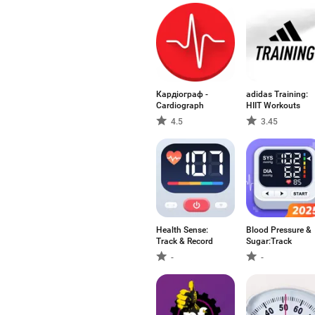
Кардіограф -
adidas Training:
Cardiograph
HIIT Workouts
4.5
3.45
Health Sense:
Blood Pressure &
Track & Record
Sugar:Track
-
-