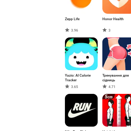
Zepp Life
Honor Health
3.96
3
Yazio: AI Calorie
Тренування для
Tracker
сідниць
3.65
4.71