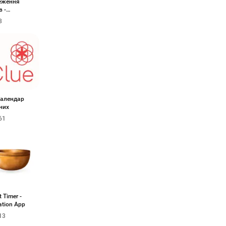
еження
в -
омір
8
календар
них
61
t Timer -
ation App
13