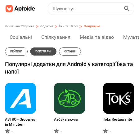
>
>
>
Домашня Сторінка
Додатки
Їжа Та Напої
Популярні
Соціальні
Спілкування
Медіа та відео
Мульт
РЕЙТИНГ
ПОПУЛЯРНІ
ОСТАННІ
Популярні додатки для Android у категорії Їжа та
напої
ASTRO - Groceries
Азбука вкуса
Toks Restaurante
in Minutes
-
-
-