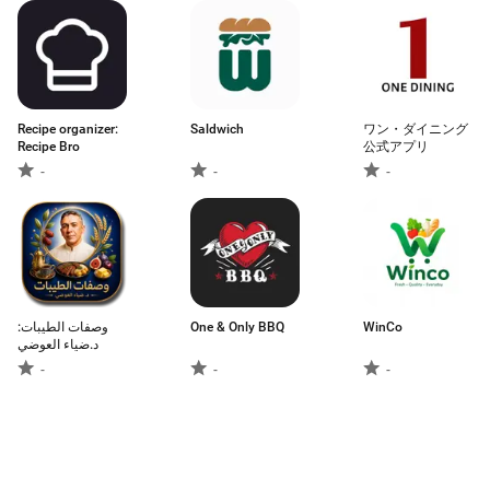
Recipe organizer:
Saldwich
ワン・ダイニング
Recipe Bro
公式アプリ
-
-
-
وصفات الطيبات:
One & Only BBQ
WinCo
د.ضياء العوضي
-
-
-