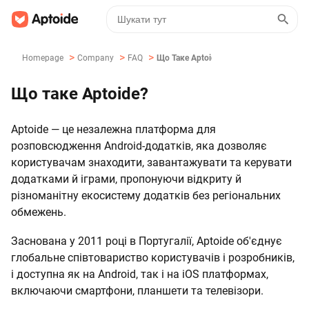
>
>
>
Homepage
Company
FAQ
Що Таке Aptoide?
Що таке Aptoide?
Aptoide — це незалежна платформа для
розповсюдження Android-додатків, яка дозволяє
користувачам знаходити, завантажувати та керувати
додатками й іграми, пропонуючи відкриту й
різноманітну екосистему додатків без регіональних
обмежень.
Заснована у 2011 році в Португалії, Aptoide об'єднує
глобальне співтовариство користувачів і розробників,
і доступна як на Android, так і на iOS платформах,
включаючи смартфони, планшети та телевізори.