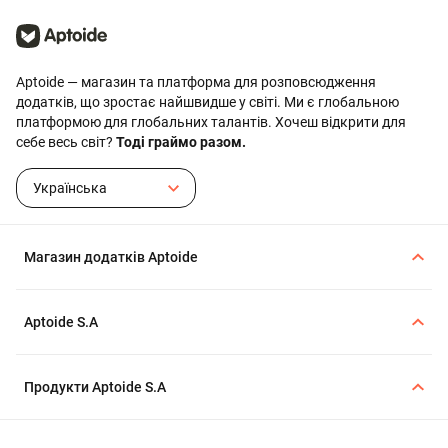
встановлювати і керувати
додатками через додаток
додатками й іграми
Aptoide.
безпосередньо на своєму
пристрої.
Aptoide — магазин та платформа для розповсюдження
додатків, що зростає найшвидше у світі. Ми є глобальною
платформою для глобальних талантів. Хочеш відкрити для
себе весь світ?
Тоді граймо разом.
Українська
Магазин додатків Aptoide
Aptoide S.A
Продукти Aptoide S.A