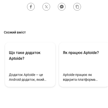
Схожий вміст
Що таке додаток
Як працює Aptoide?
Aptoide?
Додаток Aptoide — це
Aptoide працює як
Android-додаток, який
відкрита платформа
надає користувачам
розповсюдження
доступ до екосистеми
додатків, де користувачі
додатків Aptoide,
можуть знаходити,
дозволяючи їм знаходити,
завантажувати й
завантажувати,
управляти Android-