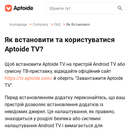
>
>
>
Homepage
Company
FAQ
Як Встановити Та Користуватися Aptoi
Як встановити та користуватися
Aptoide TV?
Щоб встановити Aptoide TV на пристрій Android TV або
сумісну ТВ-приставку, відвідайте офіційний сайт
https://tv.aptoide.com/
й оберіть "Завантажити Aptoide
TV".
Перед встановленням додатку переконайтесь, що ваш
пристрій дозволяє встановлення додатків із
невідомих джерел. Ця налаштування, як правило,
знаходиться у розділі безпека або системні
налаштування Android TV і вимагається для