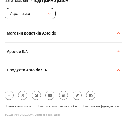
себе весь світ?
Тоді граймо разом.
Українська
Магазин додатків Aptoide
Aptoide S.A
Продукти Aptoide S.A
Правова інформація
Політика щодо файлів cookie
Політика конфіденційності
©2026 APTOIDE.COM. Всі права захищені