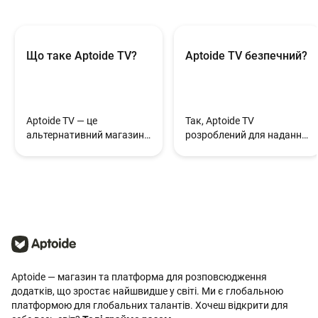
Що таке Aptoide TV?
Aptoide TV безпечний?
Aptoide TV — це
Так, Aptoide TV
альтернативний магазин
розроблений для надання
додатків, призначений
безпечного пошуку
для пристроїв Android TV
додатків на ТВ-пристроях,
та ТВ-приставок.
дотримуючись основних
принципів безпеки,
використаних у всій
платформі Aptoide.
Aptoide — магазин та платформа для розповсюдження
додатків, що зростає найшвидше у світі. Ми є глобальною
платформою для глобальних талантів. Хочеш відкрити для