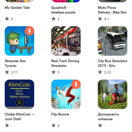
My Garden Tale
Quadris® -
Moto Pizza
timeless puzzle
Delivery : Bike Sim
5
3
4.1
Streamer Sim
Real Train Driving
City Bus Simulator
Tycoon
Simulator
2019 - Driv
3.17
5
3.33
Clicker KlimCoin —
Flip Runner
Допоможіть
Just Click!
собакам
-
4
-