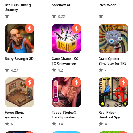
Real Bus Driving
Sandbox XL
Pixel World
Journey
-
3.22
-
Scary Stranger 3D
Case Chase - КС
Crate Opener
ГО Симулятор
Simulator for TF2
4.27
4.2
-
Forge Shop:
Tabou Stories®:
Real Prison
ділова гра
Love Episodes
Breakout Spy
Games
5
3.41
4