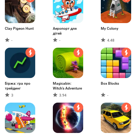
Clay Pigeon Hunt
Аеропорт для
My Colony
дітей
-
-
4.48
Біржа: гра про
Magicabin:
Box Blocks
трейдинг
Witch's Adventure
3
3.94
-