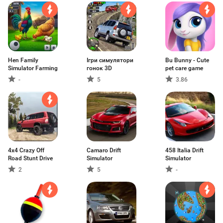
Hen Family
Ігри симулятори
Bu Bunny - Cute
Simulator Farming
гонок 3D
pet care game
-
5
3.86
4x4 Crazy Off
Camaro Drift
458 Italia Drift
Road Stunt Drive
Simulator
Simulator
2
5
-