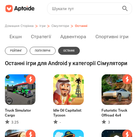
>
>
>
Домашня Сторінка
Ігри
Сімулятори
Останні
Екшн
Стратегії
Адвентюра
Спортивні ігри
РЕЙТИНГ
ПОПУЛЯРНІ
ОСТАННІ
Останні ігри для Android у категорії Сімулятори
Truck Simulator
Idle Oil Capitalist:
Futuristic Truck
Cargo
Tycoon
Offroad 4x4
3.25
-
3