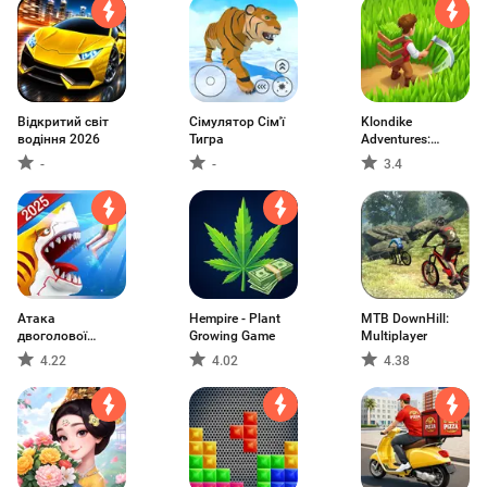
Відкритий світ
Сімулятор Сім'ї
Klondike
водіння 2026
Тигра
Adventures:
Ферма
-
-
3.4
Атака
Hempire - Plant
MTB DownHill:
двоголової
Growing Game
Multiplayer
акули (PvP)
4.22
4.02
4.38