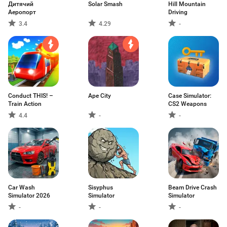
Дитячий
Solar Smash
Hill Mountain
Аеропорт
Driving
3.4
4.29
-
Conduct THIS! –
Ape City
Case Simulator:
Train Action
CS2 Weapons
4.4
-
-
Car Wash
Sisyphus
Beam Drive Crash
Simulator 2026
Simulator
Simulator
-
-
-