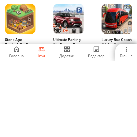
Stone Age
Ultimate Parking
Luxury Bus Coach
Survival: Craft
Challenge - C
Driving Game
game
-
-
-
Головна
Ігри
Додатки
Редактор
Більше
Farm Mania
Farm Mania 2
Stars and Planets
Simulator
-
4
4.5