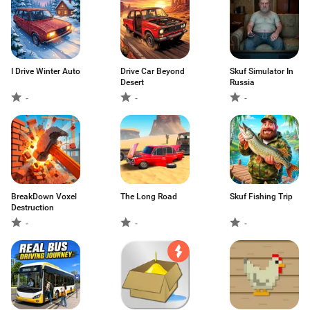
I Drive Winter Auto
Drive Car Beyond
Skuf Simulator In
Desert
Russia
-
-
-
BreakDown Voxel
The Long Road
Skuf Fishing Trip
Destruction
-
-
-