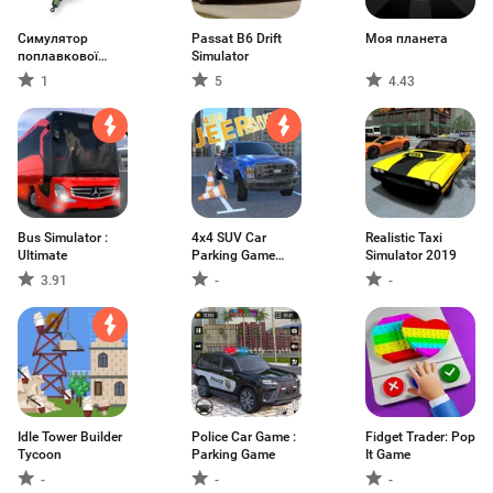
Симулятор
Passat B6 Drift
Моя планета
поплавкової
Simulator
рибалки
1
5
4.43
Bus Simulator :
4x4 SUV Car
Realistic Taxi
Ultimate
Parking Game
Simulator 2019
Jeep
3.91
-
-
Idle Tower Builder
Police Car Game :
Fidget Trader: Pop
Tycoon
Parking Game
It Game
-
-
-