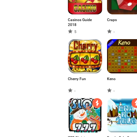
Casinos Guide
Craps
2018
5
-
Cherry Fun
Keno
-
-