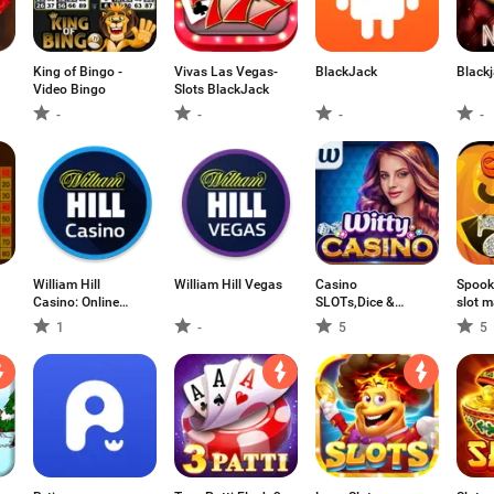
King of Bingo -
Vivas Las Vegas-
BlackJack
Blackj
Video Bingo
Slots BlackJack
-
-
-
-
William Hill
William Hill Vegas
Casino
Spook
Casino: Online
SLOTs,Dice &
slot 
Roulette & Slots
Card Games
1
-
5
5