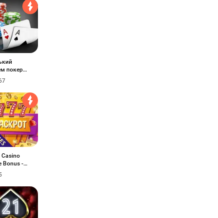
ький
м покер
ль
67
e Casino
e Bonus -
of Real
5
 Casinos