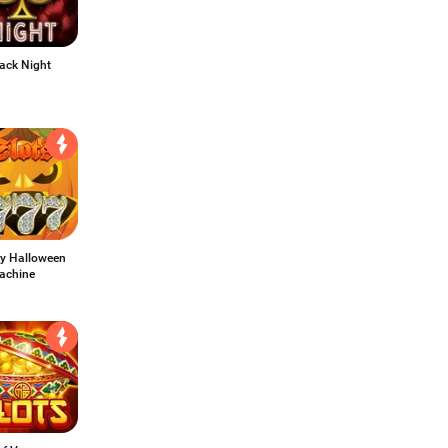
ack Night
y Halloween
machine