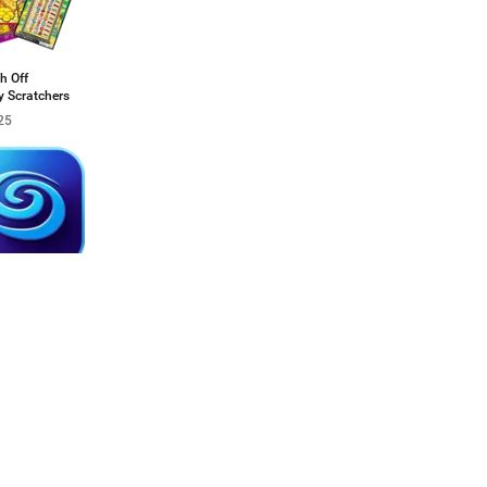
h Off
y Scratchers
25
pin Games:
Money