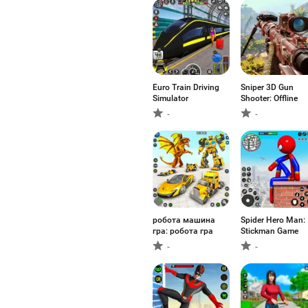
Euro Train Driving
Sniper 3D Gun
Simulator
Shooter: Offline
-
-
робота машина
Spider Hero Man:
гра: робота гра
Stickman Game
-
-