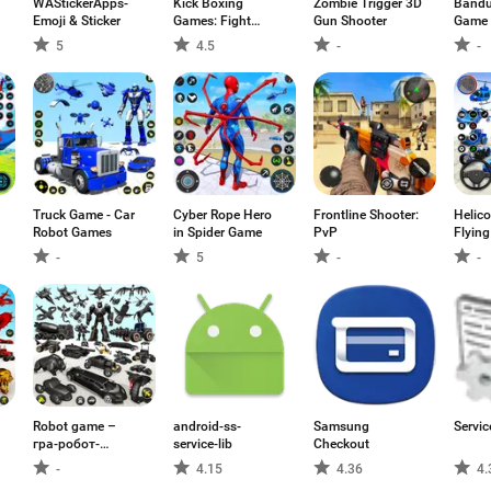
WAStickerApps-
Kick Boxing
Zombie Trigger 3D
Bandu
Emoji & Sticker
Games: Fight
Gun Shooter
Game
Game
5
4.5
-
-
Truck Game - Car
Cyber Rope Hero
Frontline Shooter:
Helic
Robot Games
in Spider Game
PvP
Flying
-
5
-
-
Robot game –
android-ss-
Samsung
Servi
гра-робот-
service-lib
Checkout
машина
-
4.15
4.36
4.