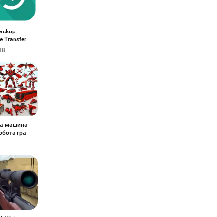
ackup
e Transfer
38
та машина
робота гра