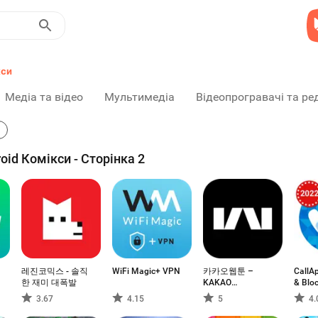
кси
Медіа та відео
Мультимедіа
Відеопрогравачі та ре
id Комікси - Сторінка 2
레진코믹스 - 솔직
WiFi Magic+ VPN
카카오웹툰 –
CallAp
한 재미 대폭발
KAKAO
& Blo
WEBTOON
3.67
4.15
5
4.