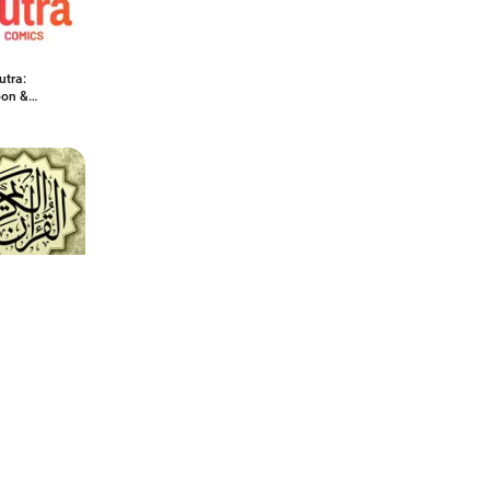
utra:
on &
a App
القرآن  -
ورش عن