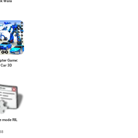
k Wala
opter Game:
 Car 3D
ce mode RIL
38