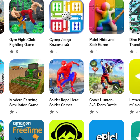
Gym Fight Club:
Супер Людо
Paint Hide and
Dino 
Fighting Game
Класичний
Seek Game
Trans
5
-
1
-
Modern Farming
Spider Rope Hero:
Cover Hunter -
Letras
Simulation Game
Spider Games
3v3 Team Battle
músic
-
5
5
4.