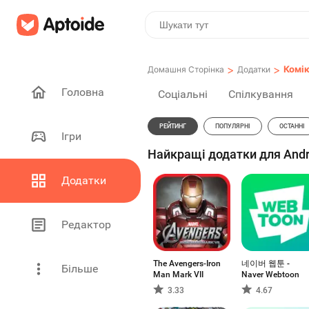
>
>
Комі
Домашня Сторінка
Додатки
Головна
Соціальні
Спілкування
РЕЙТИНГ
ПОПУЛЯРНІ
ОСТАННІ
Ігри
Найкращі додатки для Andro
Додатки
Редактор
The Avengers-Iron
네이버 웹툰 -
Більше
Man Mark VII
Naver Webtoon
3.33
4.67