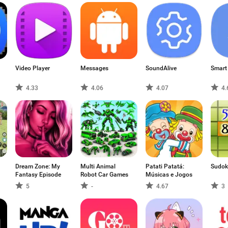
Video Player
Messages
SoundAlive
Smart
4.33
4.06
4.07
4.
n
Dream Zone: My
Multi Animal
Patati Patatá:
Sudo
Fantasy Episode
Robot Car Games
Músicas e Jogos
5
-
4.67
3