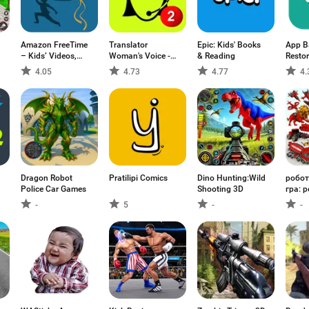
Amazon FreeTime
Translator
Epic: Kids' Books
App B
– Kids’ Videos,
Woman's Voice -
& Reading
Restor
Books, & TV
TTS
4.05
4.73
4.77
4.
shows
Dragon Robot
Pratilipi Comics
Dino Hunting:Wild
робо
Police Car Games
Shooting 3D
гра: 
-
5
-
-