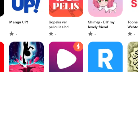
Manga UP!
Gopelis ver
Shimeji - DIY my
Toons
peliculas hd
lovely friend
Webto
Mang
-
-
-
-
Strike the Planets!
Wiseplay
리디 - 웹툰, 만화,
الكريم
웹소설, 전자책 모
 نافع
두 여기에!
4.3
4.04
-
5