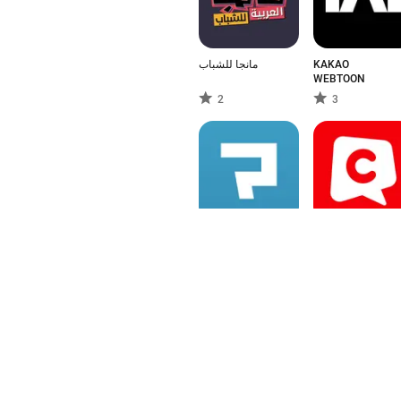
مانجا للشباب
KAKAO
WEBTOON
2
3
Manga Box:
comico 人気マン
Manga App
ガが毎日読める漫
画（まんが）アプ
4
5
リ