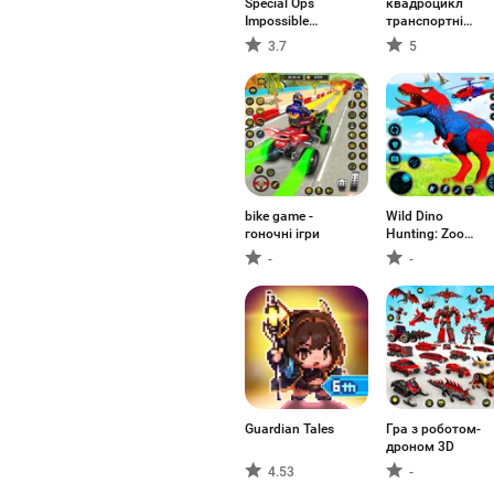
Special Ops
квадроцикл
Impossible
транспортні
Missions 2020
гонки
3.7
5
bike game -
Wild Dino
гоночні ігри
Hunting: Zoo
Hunter
-
-
Guardian Tales
Гра з роботом-
дроном 3D
4.53
-