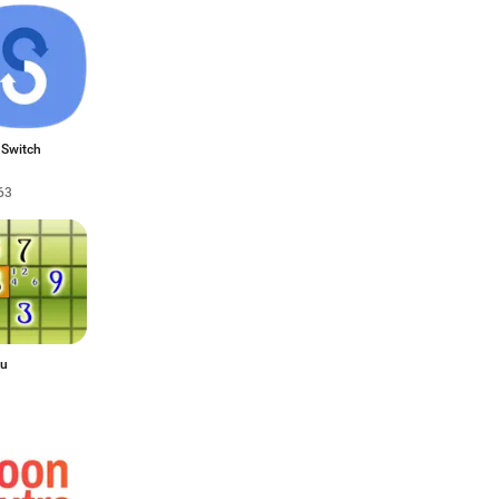
 Switch
63
ku