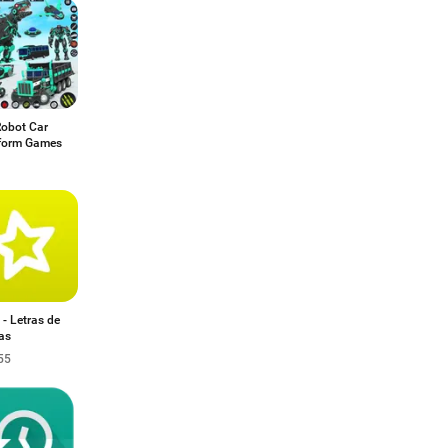
Robot Car
form Games
 - Letras de
as
55