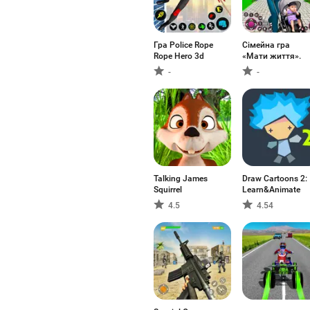
Гра Police Rope
Сімейна гра
Rope Hero 3d
«Мати життя».
-
-
Talking James
Draw Cartoons 2:
Squirrel
Learn&Animate
4.5
4.54