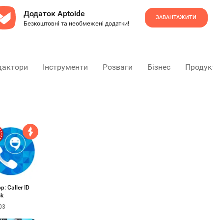
Додаток Aptoide
ЗАВАНТАЖИТИ
Безкоштовні та необмежені додатки!
дактори
Інструменти
Розваги
Бізнес
Продукти
p: Caller ID
ck
03