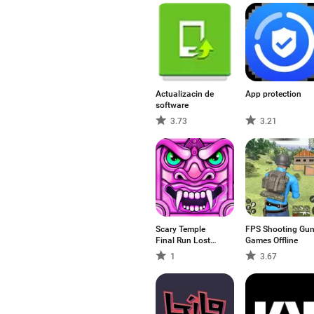
Actualizacin de
App protection
software
3.73
3.21
Scary Temple
FPS Shooting Gu
Final Run Lost
Games Offline
Princess Running
1
3.67
Game