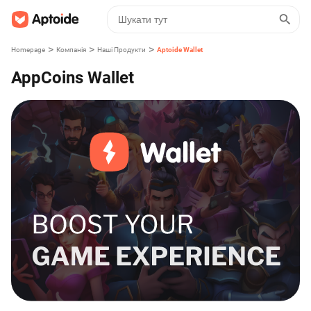
>
>
>
Homepage
Компанія
Наші Продукти
Aptoide Wallet
AppCoins Wallet