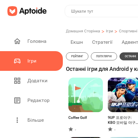
>
>
Домашня Сторінка
Ігри
Спортивні 
Головна
Екшн
Стратегії
Адвен
РЕЙТИНГ
ПОПУЛЯРНІ
ОСТАННІ
Ігри
Останні ігри для Android у к
Додатки
Редактор
Coffee Golf
9UP 프로야구:
Більше
KBO 모바일 야구
매니저
-
-