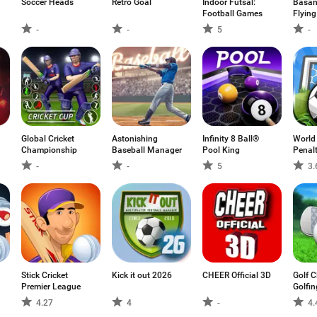
Soccer Heads
Retro Goal
Indoor Futsal:
Basant
Football Games
Flying
-
-
5
-
Global Cricket
Astonishing
Infinity 8 Ball®
World
Championship
Baseball Manager
Pool King
Penalt
-
-
5
3.
Stick Cricket
Kick it out 2026
CHEER Official 3D
Golf C
Premier League
Golfin
4.27
4
-
4.