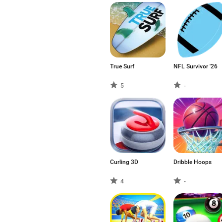
True Surf
NFL Survivor '26
5
-
Curling 3D
Dribble Hoops
4
-