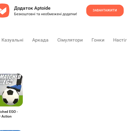
Додаток Aptoide
ЗАВАНТАЖИТИ
Безкоштовні та необмежені додатки!
Казуальні
Аркада
Сімулятори
Гонки
Настіль
ched EGO -
r Action