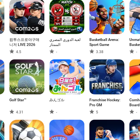
컴투스프로야구매
لعبة الدوري المصري
Basketball Arena:
Unma
니저 LIVE 2026
الممتاز
Sport Game
Basket
4.5
-
3.38
-
Golf Star™
みんゴル
Franchise Hockey:
Cornh
Pro GM
Board
4.31
-
5
-