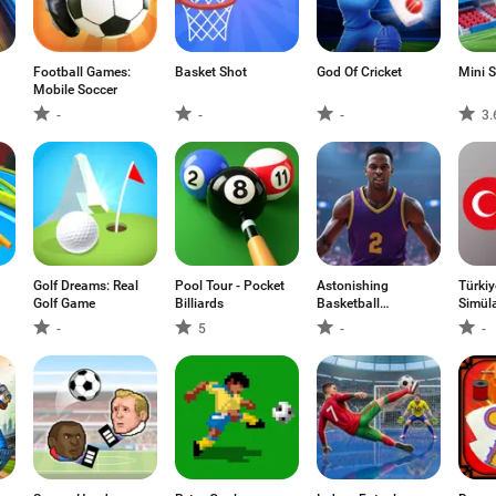
Football Games:
Basket Shot
God Of Cricket
Mini S
Mobile Soccer
-
-
-
3.
Golf Dreams: Real
Pool Tour - Pocket
Astonishing
Türkiy
Golf Game
Billiards
Basketball
Simül
Manager
-
5
-
-