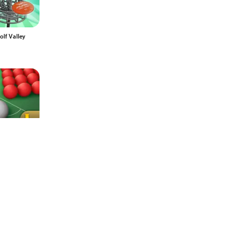
olf Valley
ер
ames
йн