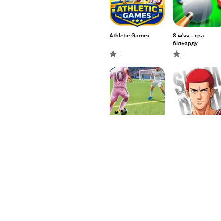
Athletic Games
8 м'яч - гра
більярду
-
-
Soccer Star Super
灌籃高手 SLAM
Football
DUNK
4.82
-