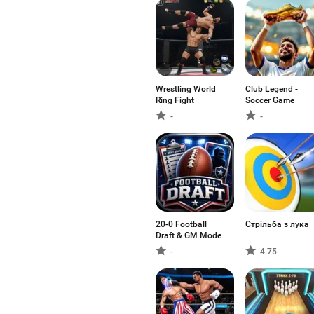
Wrestling World
Club Legend -
Ring Fight
Soccer Game
-
-
20-0 Football
Стрільба з лука
Draft & GM Mode
-
4.75