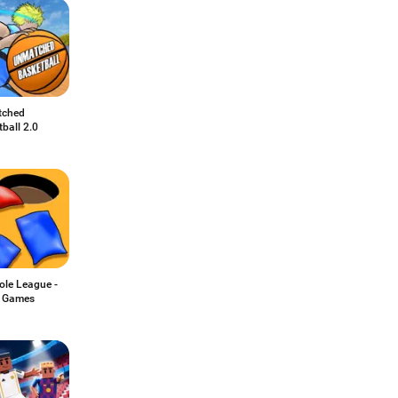
tched
ball 2.0
ole League -
 Games