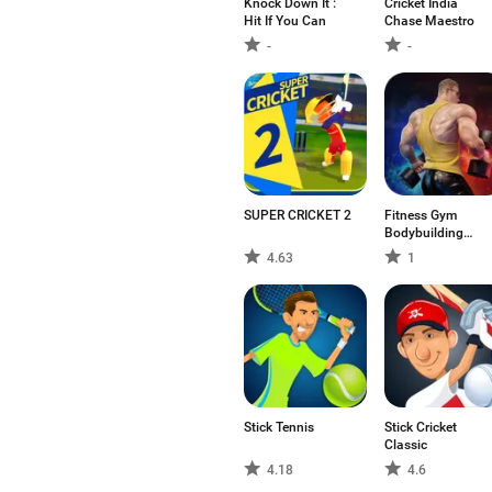
Knock Down It :
Cricket India
Hit If You Can
Chase Maestro
-
-
SUPER CRICKET 2
Fitness Gym
Bodybuilding
Pump
4.63
1
Stick Tennis
Stick Cricket
Classic
4.18
4.6