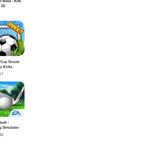
 Mela - Kite
 3D
 Cup Soccer
y Kicks
67
lash -
g Simulator
46