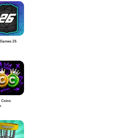
Games 26
 Coins
o