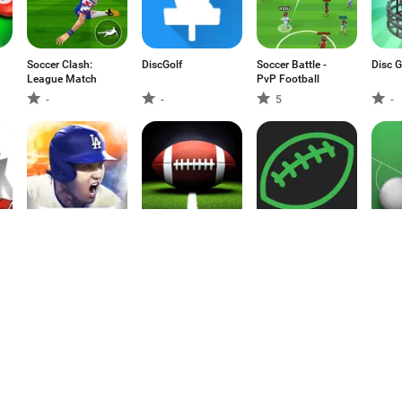
Soccer Clash:
DiscGolf
Soccer Battle -
Disc G
League Match
PvP Football
-
-
5
-
eBaseball™: MLB
Football GOAT
Squares
Снук
PRO SPIRIT
LiveG
онла
-
-
-
-