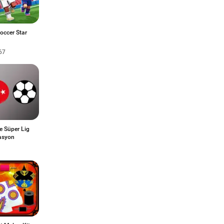
occer Star
67
e Süper Lig
asyon