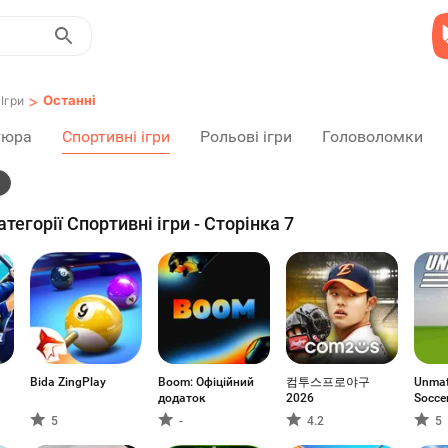
>
Останні
Ігри
тюра
Спортивні ігри
Рольові ігри
Головоломки
атегорії Спортивні ігри - Сторінка 7
Bida ZingPlay
Boom: Офіційний
컴투스프로야구
Unmat
додаток
2026
Socce
5
-
4.2
5