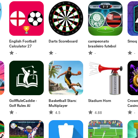
English Football
Darts Scoreboard
campeonato
Smoq 
Calculator 27
brasileiro futebol
-
-
-
-
GolfRuleCaddie -
Basketball Stars:
Stadium Horn
Crown
Golf Rules AI
Multiplayer
Casin
-
4.5
4.88
-