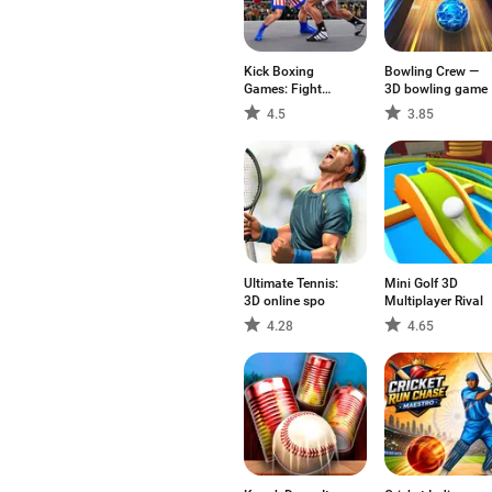
Kick Boxing
Bowling Crew —
Games: Fight
3D bowling game
Game
4.5
3.85
Ultimate Tennis:
Mini Golf 3D
3D online spo
Multiplayer Rival
4.28
4.65