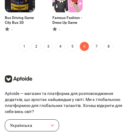
Bus Driving Game
Famous Fashion -
City Bus 3D
Dress Up Game
-
-
1
2
3
4
5
6
7
8
Aptoide — магазин та платформа для розповсюдження
додатків, що зростає найшвидше у світі. Ми є глобальною
платформою для глобальних талантів. Хочеш відкрити для
себе весь світ?
Українська