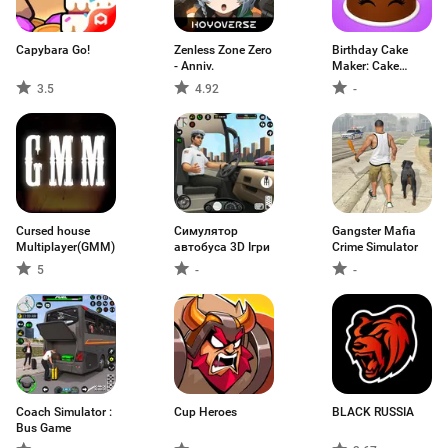
Capybara Go!
Zenless Zone Zero
Birthday Cake
- Anniv.
Maker: Cake
Game
3.5
4.92
-
Cursed house
Симулятор
Gangster Mafia
Multiplayer(GMM)
автобуса 3D Ігри
Crime Simulator
5
-
-
Coach Simulator :
Cup Heroes
BLACK RUSSIA
Bus Game