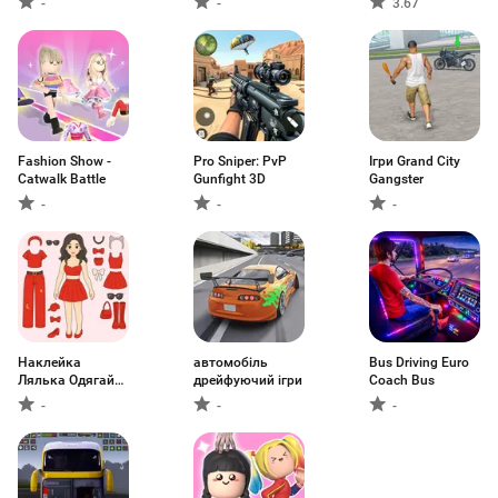
-
-
3.67
Fashion Show -
Pro Sniper: PvP
Ігри Grand City
Catwalk Battle
Gunfight 3D
Gangster
-
-
-
Наклейка
автомобіль
Bus Driving Euro
Лялька Одягай
дрейфуючий ігри
Coach Bus
Гра
-
-
-