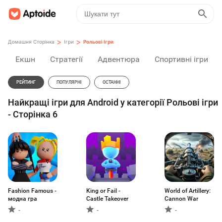
>
>
Домашня Сторінка
Ігри
Рольові Ігри
Екшн
Стратегії
Адвентюра
Спортивні ігри
РЕЙТИНГ
ПОПУЛЯРНІ
ОСТАННІ
Найкращі ігри для Android у категорії Рольові ігри
- Сторінка 6
Fashion Famous -
King or Fail -
World of Artillery:
модна гра
Castle Takeover
Cannon War
-
-
-