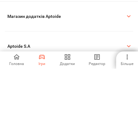
Магазин додатків Aptoide
Aptoide S.A
Головна
Ігри
Додатки
Редактор
Більше
Продукти Aptoide S.A
Правова інформація
Політика щодо файлів cookie
Політика конфіденційності
©2026 APTOIDE.COM. Всі права захищені