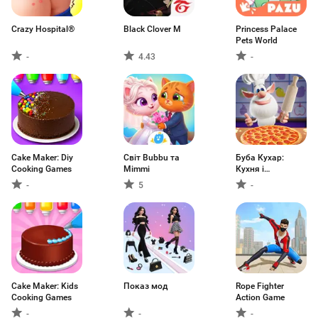
Crazy Hospital®️
Black Clover M
Princess Palace
Pets World
-
4.43
-
Cake Maker: Diy
Світ Bubbu та
Буба Кухар:
Cooking Games
Mimmi
Кухня і
Готування!
-
5
-
Cake Maker: Kids
Показ мод
Rope Fighter
Cooking Games
Action Game
-
-
-