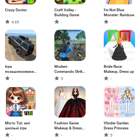
Crazy Doctor
Craft Valley -
I'm Not Blue
Building Game
Monster: Rainbow
4.69
-
-
Ігри
Modern
Bride Race:
позашляховики
Commando Strike
Makeup, Dress up
Гонки
Mission
-
5
-
Місто Tizi: мої
Fashion Game
Vlinder Garden
шкільні ігри
Makeup & Dress
Dress Princess
up
-
-
5