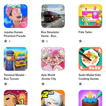
Jujutsu Kaisen
Bus Simulator
Pets Tailor
Phantom Parade
Game - Bus
Games
4
5
-
Terminal Master -
Ayla World
Sushi Maker Kids
Bus Tycoon
:Avatar City
Cooking Games
-
-
-