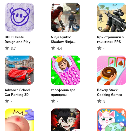
BUD: Create,
Ninja Ryuko:
Ігри стрілялки з
Design and Play
Shadow Ninja
гвинтівки FPS
Game
3.7
4.4
-
Advance School
телефонна гра
Bakery Stack:
Car Parking 3D
принцеси
Cooking Games
-
-
5