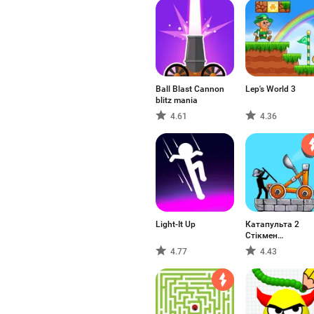
Ball Blast Cannon
Lep's World 3
blitz mania
4.61
4.36
Light-It Up
Катапульта 2
Стікмен
человечки
4.77
4.43