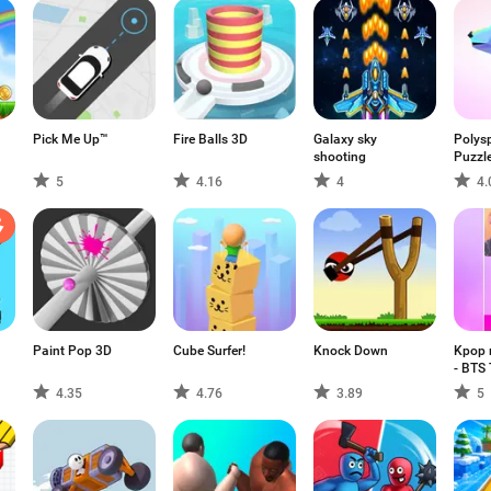
Pick Me Up™
Fire Balls 3D
Galaxy sky
Polysp
shooting
Puzzl
5
4.16
4
4.
Paint Pop 3D
Cube Surfer!
Knock Down
Kpop 
- BTS 
4.35
4.76
3.89
5