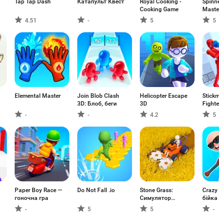
Tap Tap Dash
Катапульт Квест
Royal Cooking -
Spinn
Cooking Game
Maste
4.51
-
5
5
Elemental Master
Join Blob Clash
Helicopter Escape
Stick
3D: Блоб, беги
3D
Fighte
-
-
4.2
5
Paper Boy Race —
Do Not Fall .io
Stone Grass:
Crazy 
гоночна гра
Симулятор
бійка 
Фермы
-
5
5
-