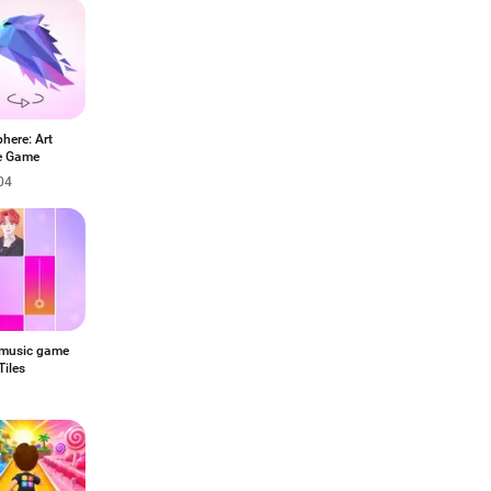
here: Art
e Game
04
music game
Tiles