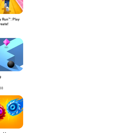
y Run™: Play
eate!
g
88