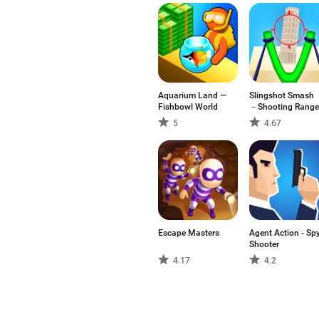
Aquarium Land —
Slingshot Smash
Fishbowl World
－Shooting Range
5
4.67
Escape Masters
Agent Action - Sp
Shooter
4.17
4.2