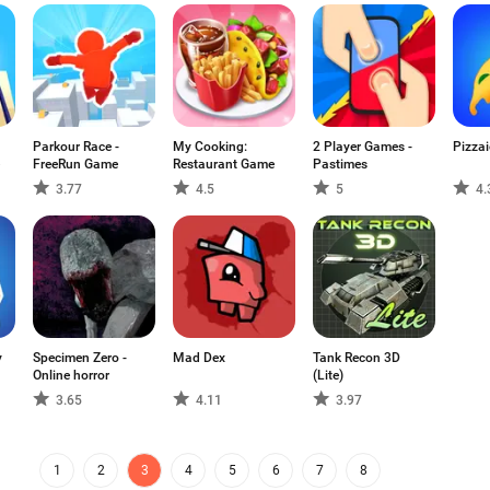
Parkour Race -
My Cooking:
2 Player Games -
Pizzai
FreeRun Game
Restaurant Game
Pastimes
3.77
4.5
5
4.
y
Specimen Zero -
Mad Dex
Tank Recon 3D
Online horror
(Lite)
3.65
4.11
3.97
1
2
3
4
5
6
7
8