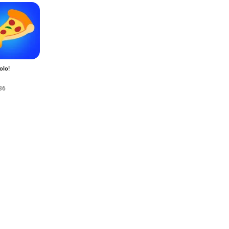
olo!
36