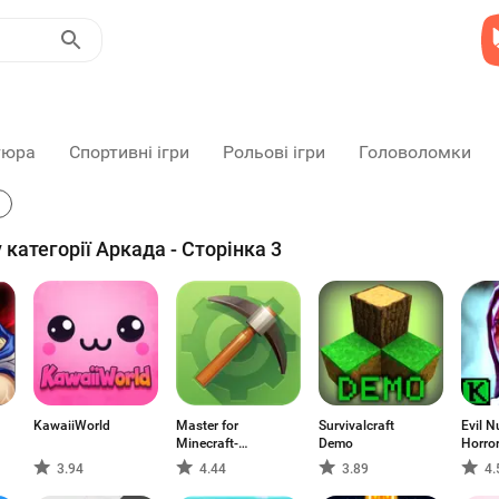
тюра
Спортивні ігри
Рольові ігри
Головоломки
 категорії Аркада - Сторінка 3
KawaiiWorld
Master for
Survivalcraft
Evil N
Minecraft-
Demo
Horro
Launcher
3.94
4.44
3.89
4.