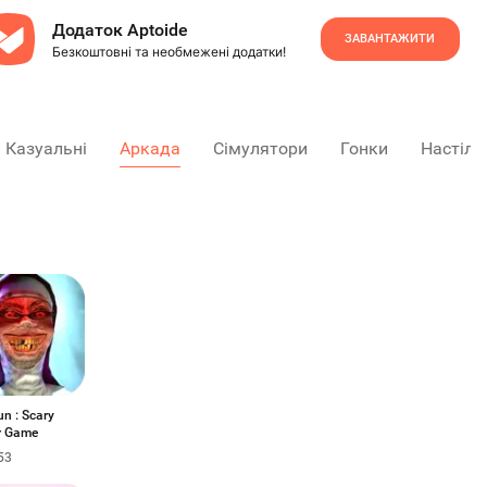
Додаток Aptoide
ЗАВАНТАЖИТИ
Безкоштовні та необмежені додатки!
Казуальні
Аркада
Сімулятори
Гонки
Настіль
un : Scary
r Game
53