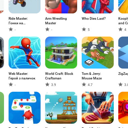
Ride Master:
Arm Wrestling
Who Dies Last?
Koopl
Гонки на
Master
and Cr
Машинах
-
-
5
4
Web Master:
World Craft: Block
Tom & Jerry:
ZigZa
Герой з паличок
Craftsman
Mouse Maze
-
3.9
4.7
3.