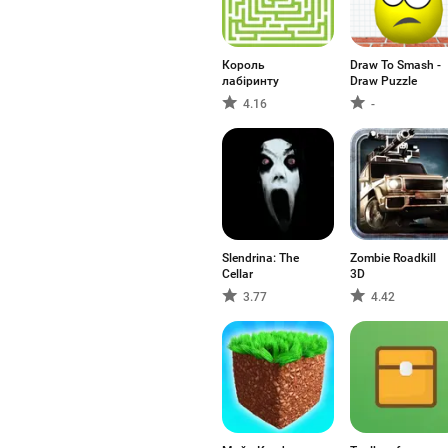
Король
Draw To Smash -
лабіринту
Draw Puzzle
4.16
-
Slendrina: The
Zombie Roadkill
Cellar
3D
3.77
4.42