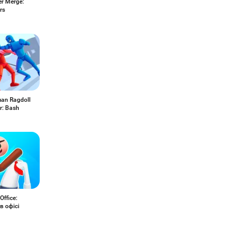
er Merge:
rs
man Ragdoll
r: Bash
Office:
в офісі