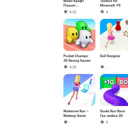
Майн Крафт
Toolbox for
Планет:
Minecraft: PE
Мультикрафт
4.32
4
Pocket Champs:
Doll Designer
3D Racing Games
4.25
-
Makeover Run –
Snake Run Race:
Makeup Game
Гра змійка 3D
-
5