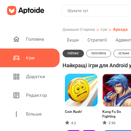
>
>
Аркада
Домашня Сторінка
Ігри
Головна
Екшн
Стратегії
Адвен
РЕЙТИНГ
ПОПУЛЯРНІ
ОСТАННІ
Ігри
Найкращі ігри для Android у
Додатки
Редактор
Coin Rush!
Kung Fu Do
Більше
Fighting
4.2
3.96