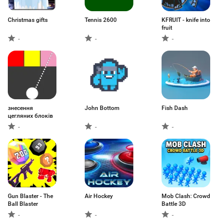
Christmas gifts
Tennis 2600
KFRUIT - knife into
fruit
-
-
-
знесення
John Bottom
Fish Dash
цегляних блоків
-
-
-
Gun Blaster - The
Air Hockey
Mob Clash: Crowd
Ball Blaster
Battle 3D
-
-
-