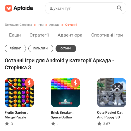
>
>
>
Домашня Сторінка
Ігри
Аркада
Останні
Екшн
Стратегії
Адвентюра
Спортивні ігри
РЕЙТИНГ
ПОПУЛЯРНІ
ОСТАННІ
Останні ігри для Android у категорії Аркада -
Сторінка 3
Fruits Garden :
Brick Breaker :
Cute Pocket Cat
Merge Puzzle
Space Outlaw
And Puppy 3D
3
-
3.67