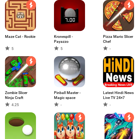
Maze Cat - Rookie
Kronespill -
Pizza Mario Slicer
Payazzo
Chef
5
5
-
Zombie Slicer
Pinball Master -
Latest Hindi News
Ninja Craft
Magic space
Live TV 24×7
4.25
-
-