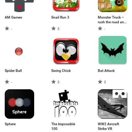
AM Games
Snail Run 3
Monster Truck –
rush the road and
end the level
-
5
-
Spider Ball
Swing Chick
Bat Attack
-
5
5
Sphere
The Impossible
WW2 Aircraft
100
Strike VR