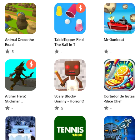
Animal Cross the
TableTopper-Find
Mr Gunboat
Road
The Ball In T
5
-
-
Archer Hero:
Scary Blocky
Cortador de frutas
Stickman
Granny - Horror C
-Slice Chef
Bowman Blood
-
5
-
Arrow