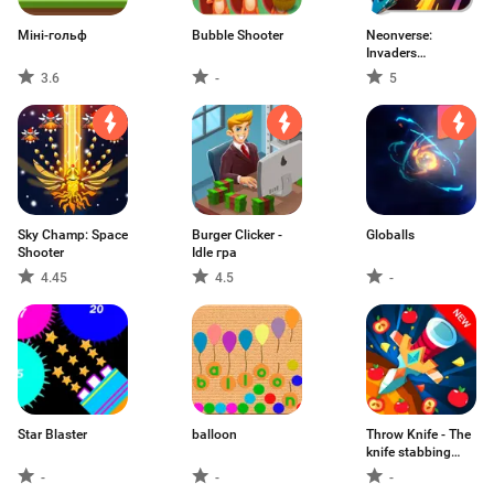
Міні-гольф
Bubble Shooter
Neonverse:
Invaders
Shoot'EmUp
3.6
-
5
Sky Champ: Space
Burger Clicker -
Globalls
Shooter
Idle гра
4.45
4.5
-
Star Blaster
balloon
Throw Knife - The
knife stabbing
challenge
-
-
-