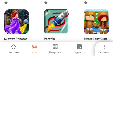
-
-
-
Subway Princess
Paraffin
Sweet Baby Craft -
Castle Running -
Life, Building &
World Runner
Playtime
-
-
-
2019
Головна
Ігри
Додатки
Редактор
Більше
Santa Ski Safari :
Crazy Ball - Down
Kittie Kittie
Desafiante
Fall
-
-
5