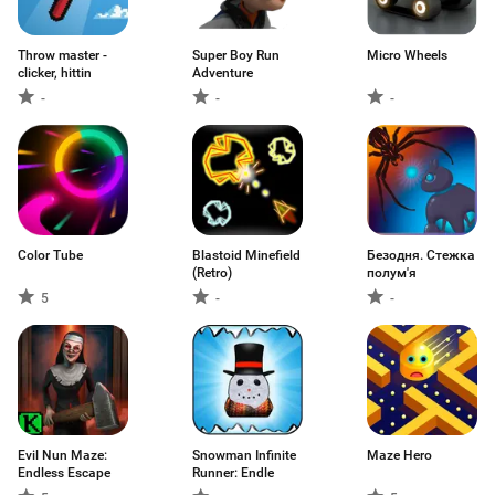
Throw master -
Super Boy Run
Micro Wheels
clicker, hittin
Adventure
-
-
-
Color Tube
Blastoid Minefield
Безодня. Стежка
(Retro)
полум'я
5
-
-
Evil Nun Maze:
Snowman Infinite
Maze Hero
Endless Escape
Runner: Endle