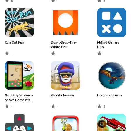
5
-
5
Run Cat Run
Don-t-Drop-The-
i-Mind Games
White-Ball
Hub
-
-
-
Not Only Snakes -
Khalifa Runner
Dragons Dream
Snake Game with
cute Animals
-
-
5