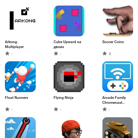
Arkong:
Cube Upward на
Soccer Coins
Multiplayer
двоих
-
-
3
Float Runners
Flying Ninja
Arcade Family
Chromecast
Games
-
-
-